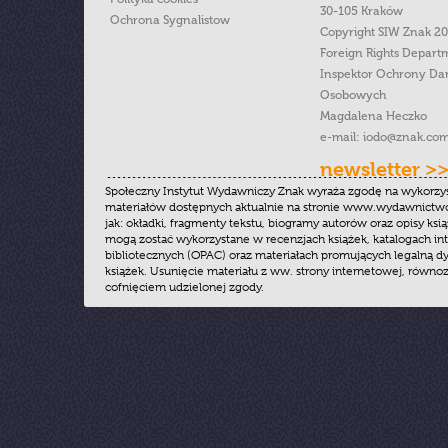
30-105 Kraków
Ochrona Sygnalistow
Copyright SIW Znak 2
Foreign Rights Depart
Inspektor Ochrony Da
Osobowych
Magdalena Heczko
e-mail:
iodo@znak.com
newsletter >
Społeczny Instytut Wydawniczy Znak wyraża zgodę na wykorzy
materiałów dostępnych aktualnie na stronie www.wydawnictwoz
jak: okładki, fragmenty tekstu, biogramy autorów oraz opisy ksią
mogą zostać wykorzystane w recenzjach książek, katalogach i
bibliotecznych (OPAC) oraz materiałach promujących legalną dy
książek. Usunięcie materiału z ww. strony internetowej, równoz
cofnięciem udzielonej zgody.