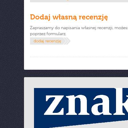
Dodaj własną recenzję
Zapraszamy do napisania własnej recenzji, możes
poprzez formularz.