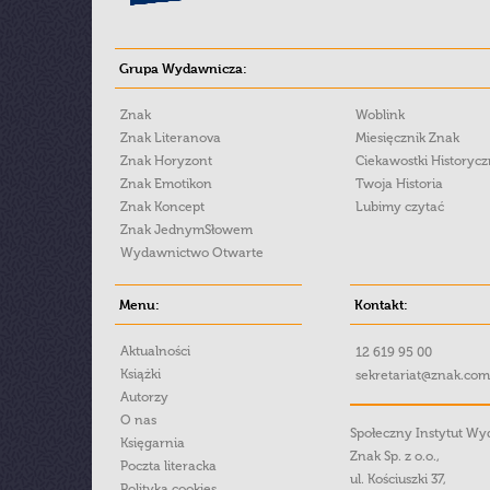
Grupa Wydawnicza:
Znak
Woblink
Znak Literanova
Miesięcznik Znak
Znak Horyzont
Ciekawostki Historyc
Znak Emotikon
Twoja Historia
Znak Koncept
Lubimy czytać
Znak JednymSłowem
Wydawnictwo Otwarte
Menu:
Kontakt:
Aktualności
12 619 95 00
Książki
sekretariat@znak.com
Autorzy
O nas
Społeczny Instytut W
Księgarnia
Znak Sp. z o.o.,
Poczta literacka
ul. Kościuszki 37,
Polityka cookies