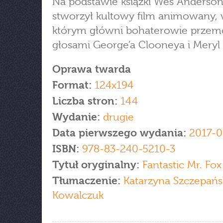
Na podstawie książki Wes Anderso
stworzył kultowy film animowany,
którym główni bohaterowie przem
głosami George’a Clooneya i Meryl 
Oprawa twarda
Format:
124x194
Liczba stron:
144
Wydanie:
drugie
Data pierwszego wydania:
2017-0
ISBN:
978-83-240-5210-3
Tytuł oryginalny:
Fantastic Mr. Fox
Tłumaczenie:
Katarzyna Szczepańs
Kowalczuk