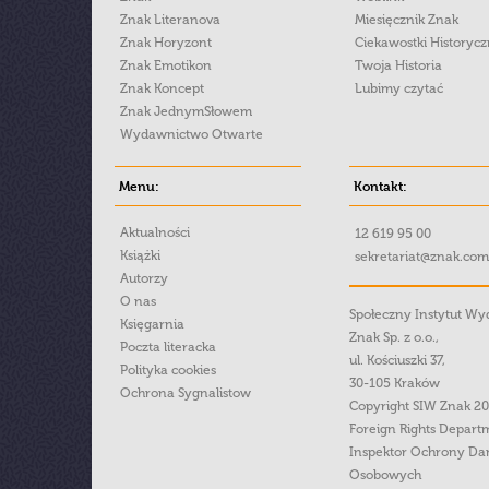
Znak Literanova
Miesięcznik Znak
Znak Horyzont
Ciekawostki Historyc
Znak Emotikon
Twoja Historia
Znak Koncept
Lubimy czytać
Znak JednymSłowem
Wydawnictwo Otwarte
Menu:
Kontakt:
Aktualności
12 619 95 00
Książki
sekretariat@znak.com
Autorzy
O nas
Społeczny Instytut W
Księgarnia
Znak Sp. z o.o.,
Poczta literacka
ul. Kościuszki 37,
Polityka cookies
30-105 Kraków
Ochrona Sygnalistow
Copyright SIW Znak 2
Foreign Rights Depart
Inspektor Ochrony Da
Osobowych