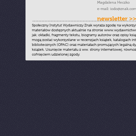
Magdalena Heczko
e-mail:
iodo@znak.com
newsletter >
Społeczny Instytut Wydawniczy Znak wyraża zgodę na wykorzy
materiałów dostępnych aktualnie na stronie www.wydawnictwoz
jak: okładki, fragmenty tekstu, biogramy autorów oraz opisy ksią
mogą zostać wykorzystane w recenzjach książek, katalogach i
bibliotecznych (OPAC) oraz materiałach promujących legalną dy
książek. Usunięcie materiału z ww. strony internetowej, równoz
cofnięciem udzielonej zgody.