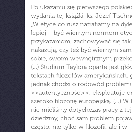
Po ukazaniu się pierwszego polskie
wydania tej książki, ks. Józef Tischne
„W etyce co rusz natrafiamy na dyl
lepiej – być wiernym normom ety
przykazaniom, zachowywać się tak,
nakazują, czy też być wiernym s
sobie, swoim wewnętrznym przek
(...) Studium Taylora oparte jest gł
tekstach filozofów amerykańskich, 
jednak chodzi o rodowód problem
>>autentyczności<<, eksploatuje o
szeroko filozofię europejską. (...) W
nie mieliśmy dotychczas pracy z tej
dziedziny, choć sam problem pojawi
często, nie tylko w filozofii, ale i w