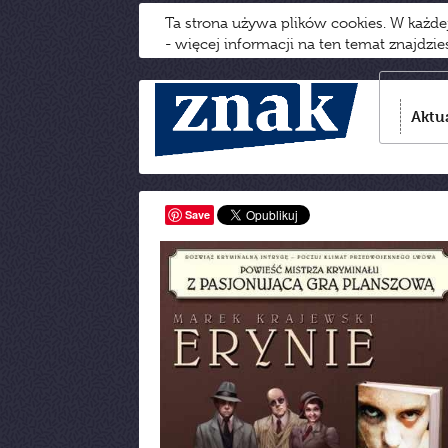
Ta strona używa plików cookies. W każd
- więcej informacji na ten temat znajdzi
Aktu
Save