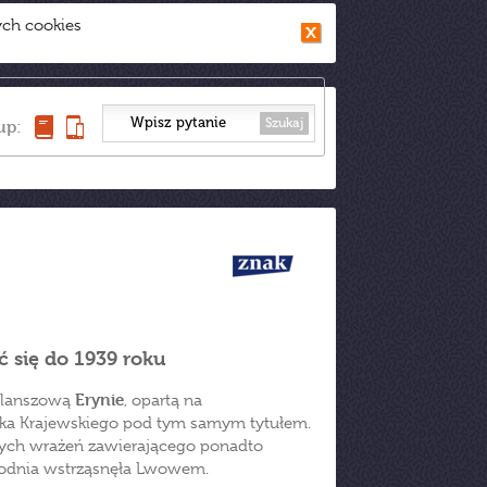
ych cookies
Szukaj
up:
ć się do 1939 roku
Erynie
planszową
, opartą na
arka Krajewskiego pod tym samym tytułem.
cnych wrażeń zawierającego ponadto
rodnia wstrząsnęła Lwowem.