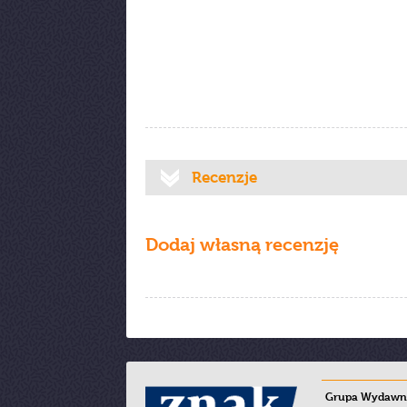
Recenzje
Dodaj własną recenzję
Grupa Wydawni