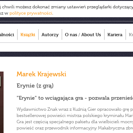
ej chwili możesz dokonać zmiany ustawień przeglądarki dotycząc
esz w
polityce prywatności
.
alności
Książki
Autorzy
O nas
/
About Us
Kariera
K
Marek Krajewski
Erynie (z grą)
"Erynie" to wciągająca gra - pozwala przenieś
Wydawnictwo Znak wraz z Kuźnią Gier opracowało grę 
bestsellerowej powieści mistrza polskiego kryminału M
Gra jest częścią specjalnego pakietu dla wielbicieli mo
powieść oraz przewodnik informacyjny Makabryczna zb