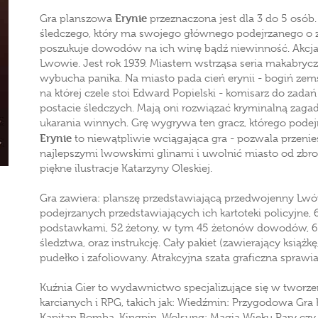
Erynie
Gra planszowa
przeznaczona jest dla 3 do 5 osób.
śledczego, który ma swojego głównego podejrzanego o 
poszukuje dowodów na ich winę bądź niewinność. Akcja g
Lwowie. Jest rok 1939. Miastem wstrząsa seria makabrycz
wybucha panika. Na miasto pada cień erynii - bogiń zems
na której czele stoi Edward Popielski - komisarz do zadań
postacie śledczych. Mają oni rozwiązać kryminalną zag
ukarania winnych. Grę wygrywa ten gracz, którego podejr
Erynie
to niewątpliwie wciągająca gra - pozwala przenieś
najlepszymi lwowskimi glinami i uwolnić miasto od zbro
piękne ilustracje Katarzyny Oleskiej.
Gra zawiera: planszę przedstawiającą przedwojenny Lwów,
podejrzanych przedstawiających ich kartoteki policyjne,
podstawkami, 52 żetony, w tym 45 żetonów dowodów, 6 
śledztwa, oraz instrukcję. Cały pakiet (zawierający książ
pudełko i zafoliowany. Atrakcyjna szata graficzna sprawia
Kuźnia Gier to wydawnictwo specjalizujące się w tworz
karcianych i RPG, takich jak: Wiedźmin: Przygodowa Gra 
Kapitan Bomba, Kingpin, Wolsung: Magia Wieku Pary czy 