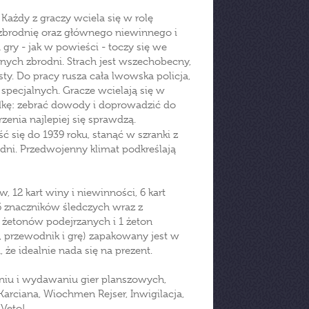
 Każdy z graczy wciela się w rolę
zbrodnię oraz głównego niewinnego i
ry - jak w powieści - toczy się we
nych zbrodni. Strach jest wszechobecny,
ty. Do pracy rusza cała lwowska policja,
 specjalnych. Gracze wcielają się w
adkę: zebrać dowody i doprowadzić do
zenia najlepiej się sprawdzą.
ć się do 1939 roku, stanąć w szranki z
dni. Przedwojenny klimat podkreślają
 12 kart winy i niewinności, 6 kart
 6 znaczników śledczych wraz z
żetonów podejrzanych i 1 żeton
kę, przewodnik i grę) zapakowany jest w
, że idealnie nada się na prezent.
eniu i wydawaniu gier planszowych,
Karciana, Wiochmen Rejser, Inwigilacja,
Veto!.