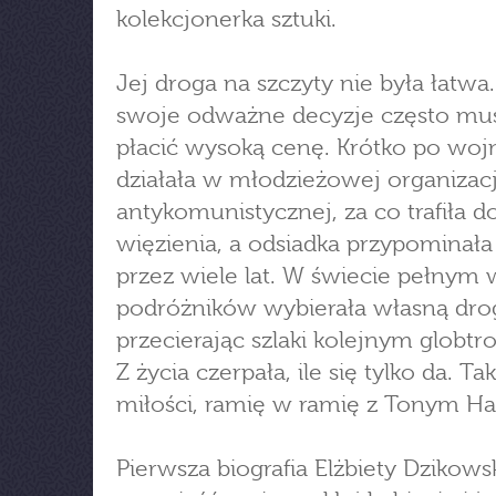
kolekcjonerka sztuki.
Jej droga na szczyty nie była łatwa.
swoje odważne decyzje często mus
płacić wysoką cenę. Krótko po woj
działała w młodzieżowej organizacj
antykomunistycznej, za co trafiła d
więzienia, a odsiadka przypominała
przez wiele lat. W świecie pełnym 
podróżników wybierała własną dro
przecierając szlaki kolejnym globtr
Z życia czerpała, ile się tylko da. T
miłości, ramię w ramię z Tonym Ha
Pierwsza biografia Elżbiety Dzikowsk