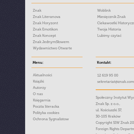
Znak
Woblink
Znak Literanova
Miesięcznik Znak
Znak Horyzont
Ciekawostki Historyc
Znak Emotikon
Twoja Historia
Znak Koncept
Lubimy czytać
Znak JednymSłowem
Wydawnictwo Otwarte
Menu:
Kontakt:
Aktualności
12 619 95 00
Książki
sekretariat@znak.com
Autorzy
O nas
Społeczny Instytut W
Księgarnia
Znak Sp. z o.o.,
Poczta literacka
ul. Kościuszki 37,
Polityka cookies
30-105 Kraków
Ochrona Sygnalistow
Copyright SIW Znak 2
Foreign Rights Depart