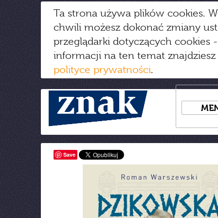
Ta strona używa plików cookies. W
chwili możesz dokonać zmiany us
przeglądarki dotyczących cookies
-
informacji na ten temat znajdziesz
polityce prywatności
.
ME
Save