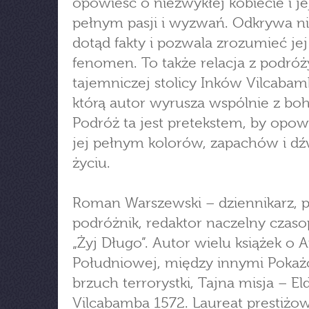
opowieść o niezwykłej kobiecie i je
pełnym pasji i wyzwań. Odkrywa n
dotąd fakty i pozwala zrozumieć jej
fenomen. To także relacja z podróż
tajemniczej stolicy Inków Vilcabam
którą autor wyrusza wspólnie z boh
Podróż ta jest pretekstem, by opow
jej pełnym kolorów, zapachów i d
życiu.
Roman Warszewski – dziennikarz, pi
podróżnik, redaktor naczelny czas
„Żyj Długo”. Autor wielu książek o
Południowej, między innymi Pokaż
brzuch terrorystki, Tajna misja – El
Vilcabamba 1572. Laureat prestiżo