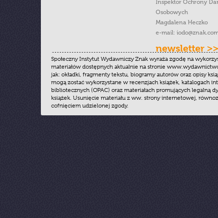
Inspektor Ochrony Da
Osobowych
Magdalena Heczko
e-mail:
iodo@znak.com
newsletter >
Społeczny Instytut Wydawniczy Znak wyraża zgodę na wykorzy
materiałów dostępnych aktualnie na stronie www.wydawnictwoz
jak: okładki, fragmenty tekstu, biogramy autorów oraz opisy ksią
mogą zostać wykorzystane w recenzjach książek, katalogach i
bibliotecznych (OPAC) oraz materiałach promujących legalną dy
książek. Usunięcie materiału z ww. strony internetowej, równoz
cofnięciem udzielonej zgody.