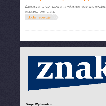
Zapraszamy do napisania własnej recenzji, możes
poprzez formularz.
Grupa Wydawnicza: