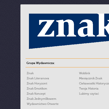
Grupa Wydawnicza:
Znak
Woblink
Znak Literanova
Miesięcznik Znak
Znak Horyzont
Ciekawostki Historyc
Znak Emotikon
Twoja Historia
Znak Koncept
Lubimy czytać
Znak JednymSłowem
Wydawnictwo Otwarte