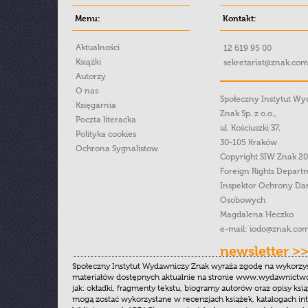
Menu:
Kontakt:
Aktualności
12 619 95 00
Książki
sekretariat@znak.com
Autorzy
O nas
Społeczny Instytut W
Księgarnia
Znak Sp. z o.o.,
Poczta literacka
ul. Kościuszki 37,
Polityka cookies
30-105 Kraków
Ochrona Sygnalistow
Copyright SIW Znak 2
Foreign Rights Depart
Inspektor Ochrony Da
Osobowych
Magdalena Heczko
e-mail:
iodo@znak.com
newsletter >
Społeczny Instytut Wydawniczy Znak wyraża zgodę na wykorzy
materiałów dostępnych aktualnie na stronie www.wydawnictwoz
jak: okładki, fragmenty tekstu, biogramy autorów oraz opisy ksią
mogą zostać wykorzystane w recenzjach książek, katalogach i