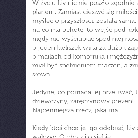
W życiu Liv nic nie poszło zgodnie 
planem. Zamiast cieszyć się miłośc
myśleć o przyszłości, została sama.
na co ma ochotę, to wejść pod kołd
nigdy nie wyściubiać spod niej nos
o jeden kieliszek wina za dużo i z
o mailach od komornika i mężczyźn
miał być spełnieniem marzeń, a zni
słowa.
Jedyne, co pomaga jej przetrwać, t
dziewczyny, zaręczynowy prezent.
Najcenniejsza rzecz, jaką ma.
Kiedy ktoś chce jej go odebrać, Liv
walczyć. O obraz i o siebie.