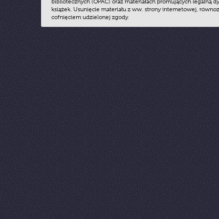
bibliotecznych (OPAC) oraz materiałach promujących legalną dy
książek. Usunięcie materiału z ww. strony internetowej, równoz
cofnięciem udzielonej zgody.