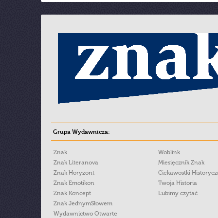
Grupa Wydawnicza:
Znak
Woblink
Znak Literanova
Miesięcznik Znak
Znak Horyzont
Ciekawostki Historyc
Znak Emotikon
Twoja Historia
Znak Koncept
Lubimy czytać
Znak JednymSłowem
Wydawnictwo Otwarte