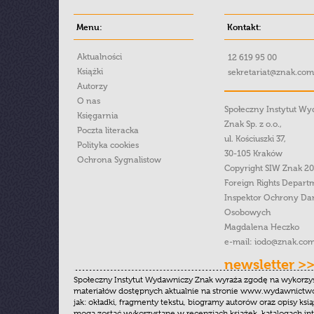
Menu:
Kontakt:
Aktualności
12 619 95 00
Książki
sekretariat@znak.com
Autorzy
O nas
Społeczny Instytut W
Księgarnia
Znak Sp. z o.o.,
Poczta literacka
ul. Kościuszki 37,
Polityka cookies
30-105 Kraków
Ochrona Sygnalistow
Copyright SIW Znak 2
Foreign Rights Depart
Inspektor Ochrony Da
Osobowych
Magdalena Heczko
e-mail:
iodo@znak.com
newsletter >
Społeczny Instytut Wydawniczy Znak wyraża zgodę na wykorzy
materiałów dostępnych aktualnie na stronie www.wydawnictwoz
jak: okładki, fragmenty tekstu, biogramy autorów oraz opisy ksią
mogą zostać wykorzystane w recenzjach książek, katalogach i