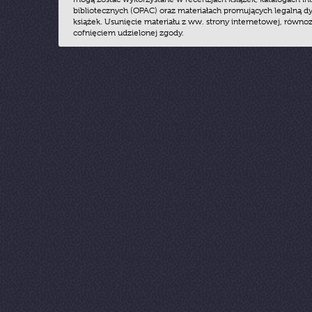
bibliotecznych (OPAC) oraz materiałach promujących legalną dy
książek. Usunięcie materiału z ww. strony internetowej, równoz
cofnięciem udzielonej zgody.