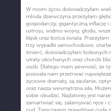
W moim życiu doświadczyłam wiel
młoda dziewczyna przeżyłam głębo
gospodarczy, gigantyczną inflację i
ustroju, widmo wojny, głodu, wsze
klęsk oraz końca świata. Przeżyłam 
trzy wypadki samochodowe, otarła
śmierć, doświadczyłam bolesnych r
utraty ukochanych oraz chorób blis
osób. Dlatego mam pewność, że ty
pozwala nam przetrwać największ
życiowe dramaty, są zaufanie, opt
oraz nasza wewnętrzna siła. Może
sobie obudzić. Najłatwiej jest narze
zamartwiać się, załamywać ręce i 
cud. Tymczasem prawdziwe cuda z