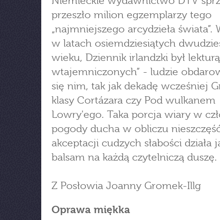
Niemieckie wydawnictwo DTV sprz
przeszło milion egzemplarzy tego
„najmniejszego arcydzieła świata”. 
w latach osiemdziesiątych dwudzie
wieku, Dziennik irlandzki był lekturą
wtajemniczonych” - ludzie obdaro
się nim, tak jak dekadę wcześniej G
klasy Cortázara czy Pod wulkanem
Lowry'ego. Taka porcja wiary w cz
pogody ducha w obliczu nieszczęść,
akceptacji cudzych słabości działa j
balsam na każdą czytelniczą duszę.
Z Posłowia Joanny Gromek-Illg
Oprawa miękka