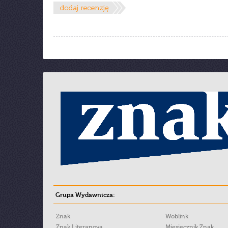
Grupa Wydawnicza:
Znak
Woblink
Znak Literanova
Miesięcznik Znak