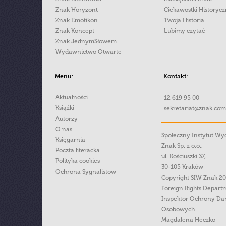
Znak Horyzont
Ciekawostki Historyc
Znak Emotikon
Twoja Historia
Znak Koncept
Lubimy czytać
Znak JednymSłowem
Wydawnictwo Otwarte
Menu:
Kontakt:
Aktualności
12 619 95 00
Książki
sekretariat@znak.com
Autorzy
O nas
Społeczny Instytut W
Księgarnia
Znak Sp. z o.o.,
Poczta literacka
ul. Kościuszki 37,
Polityka cookies
30-105 Kraków
Ochrona Sygnalistow
Copyright SIW Znak 2
Foreign Rights Depart
Inspektor Ochrony Da
Osobowych
Magdalena Heczko