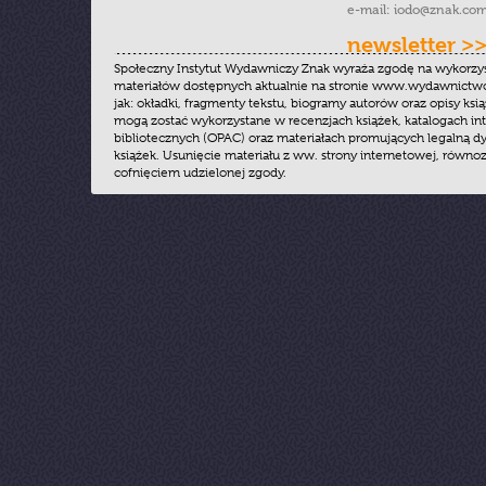
e-mail:
iodo@znak.com
newsletter >
Społeczny Instytut Wydawniczy Znak wyraża zgodę na wykorzy
materiałów dostępnych aktualnie na stronie www.wydawnictwoz
jak: okładki, fragmenty tekstu, biogramy autorów oraz opisy ksią
mogą zostać wykorzystane w recenzjach książek, katalogach i
bibliotecznych (OPAC) oraz materiałach promujących legalną dy
książek. Usunięcie materiału z ww. strony internetowej, równoz
cofnięciem udzielonej zgody.