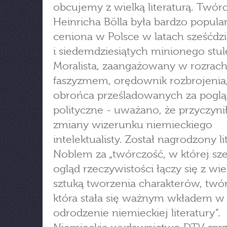
obcujemy z wielką literaturą. Twór
Heinricha Bölla była bardzo popular
ceniona w Polsce w latach sześćdzi
i siedemdziesiątych minionego stul
Moralista, zaangażowany w rozrach
faszyzmem, orędownik rozbrojenia
obrońca prześladowanych za pogl
polityczne - uważano, że przyczynił
zmiany wizerunku niemieckiego
intelektualisty. Został nagrodzony l
Noblem za „twórczość, w której sze
ogląd rzeczywistości łączy się z wie
sztuką tworzenia charakterów, twó
która stała się ważnym wkładem w
odrodzenie niemieckiej literatury”.