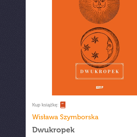
Kup książkę:
Wisława Szymborska
Dwukropek