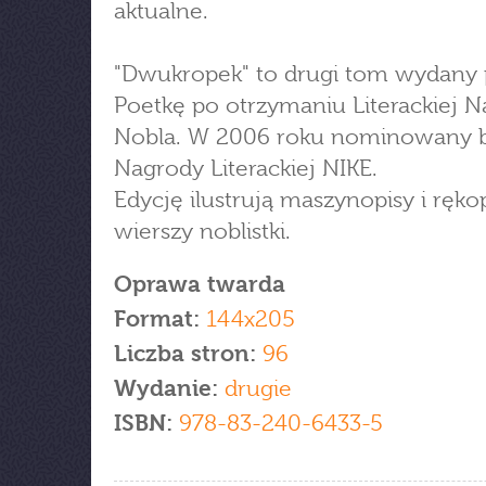
aktualne.
"Dwukropek" to drugi tom wydany 
Poetkę po otrzymaniu Literackiej 
Nobla. W 2006 roku nominowany b
Nagrody Literackiej NIKE.
Edycję ilustrują maszynopisy i ręko
wierszy noblistki.
Oprawa twarda
Format:
144x205
Liczba stron:
96
Wydanie:
drugie
ISBN:
978-83-240-6433-5