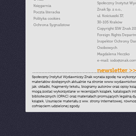
Społeczny Instytut W
Księgarnia
Znak Sp. z o.o.,
Poczta literacka
ul. Kościuszki 37,
Polityka cookies
30-105 Kraków
Ochrona Sygnalistow
Copyright SIW Znak 2
Foreign Rights Depart
Inspektor Ochrony Da
Osobowych
Magdalena Heczko
e-mail:
iodo@znak.com
newsletter >
Społeczny Instytut Wydawniczy Znak wyraża zgodę na wykorzy
materiałów dostępnych aktualnie na stronie www.wydawnictwoz
jak: okładki, fragmenty tekstu, biogramy autorów oraz opisy ksią
mogą zostać wykorzystane w recenzjach książek, katalogach i
bibliotecznych (OPAC) oraz materiałach promujących legalną dy
książek. Usunięcie materiału z ww. strony internetowej, równoz
cofnięciem udzielonej zgody.