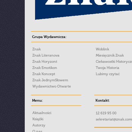
Grupa Wydawnicza:
Znak
Woblink
Znak Literanova
Miesięcznik Znak
Znak Horyzont
Ciekawostki Historyc
Znak Emotikon
Twoja Historia
Znak Koncept
Lubimy czytać
Znak JednymSłowem
Wydawnictwo Otwarte
Menu:
Kontakt:
Aktualności
12 619 95 00
Książki
sekretariat@znak.com
Autorzy
O nas