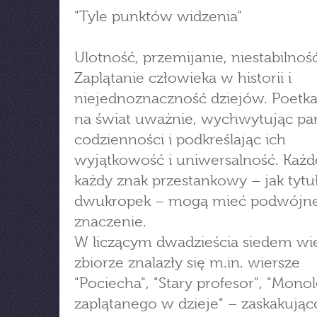
"Tyle punktów widzenia"
Ulotność, przemijanie, niestabilność
Zaplątanie człowieka w historii i
niejednoznaczność dziejów. Poetka
na świat uważnie, wychwytując pa
codzienności i podkreślając ich
wyjątkowość i uniwersalność. Każd
każdy znak przestankowy – jak tyt
dwukropek – mogą mieć podwójn
znaczenie.
W liczącym dwadzieścia siedem wi
zbiorze znalazły się m.in. wiersze
"Pociecha", "Stary profesor", "Mono
zaplątanego w dzieje" – zaskakując