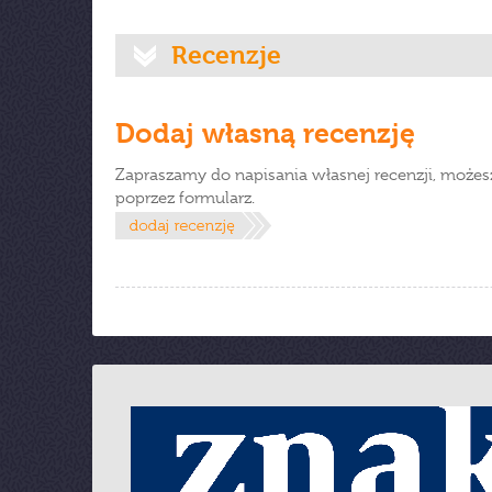
Recenzje
Dodaj własną recenzję
Zapraszamy do napisania własnej recenzji, możes
poprzez formularz.