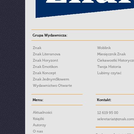
Grupa Wydawnicza:
Znak
Woblink
Znak Literanova
Miesięcznik Znak
Znak Horyzont
Ciekawostki Historyc
Znak Emotikon
Twoja Historia
Znak Koncept
Lubimy czytać
Znak JednymSłowem
Wydawnictwo Otwarte
Menu:
Kontakt:
Aktualności
12 619 95 00
Książki
sekretariat@znak.com
Autorzy
O nas