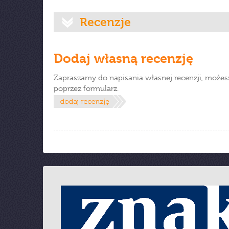
Recenzje
Dodaj własną recenzję
Zapraszamy do napisania własnej recenzji, możes
poprzez formularz.