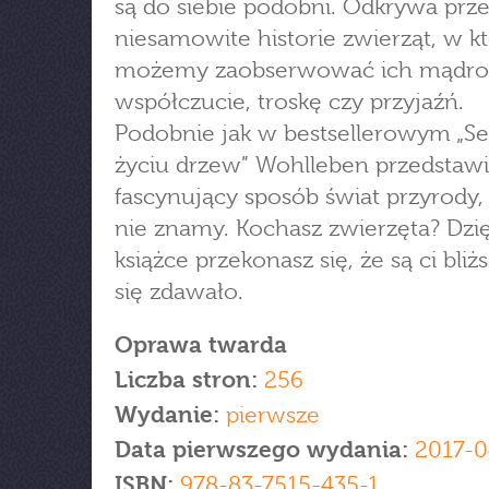
są do siebie podobni. Odkrywa prz
niesamowite historie zwierząt, w k
możemy zaobserwować ich mądro
współczucie, troskę czy przyjaźń.
Podobnie jak w bestsellerowym „S
życiu drzew” Wohlleben przedstaw
fascynujący sposób świat przyrody,
nie znamy. Kochasz zwierzęta? Dzięk
książce przekonasz się, że są ci bliżs
się zdawało.
Oprawa twarda
Liczba stron:
256
Wydanie:
pierwsze
Data pierwszego wydania:
2017-0
ISBN:
978-83-7515-435-1