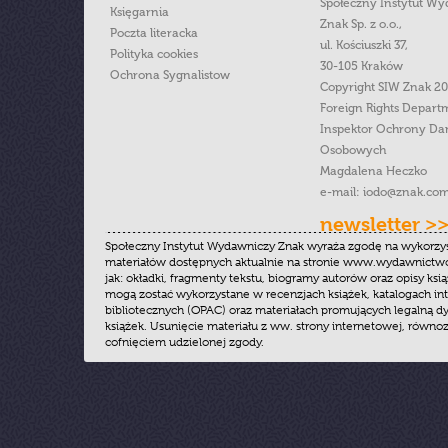
Społeczny Instytut W
Księgarnia
Znak Sp. z o.o.,
Poczta literacka
ul. Kościuszki 37,
Polityka cookies
30-105 Kraków
Ochrona Sygnalistow
Copyright SIW Znak 2
Foreign Rights Depart
Inspektor Ochrony Da
Osobowych
Magdalena Heczko
e-mail:
iodo@znak.com
newsletter >
Społeczny Instytut Wydawniczy Znak wyraża zgodę na wykorzy
materiałów dostępnych aktualnie na stronie www.wydawnictwoz
jak: okładki, fragmenty tekstu, biogramy autorów oraz opisy ksią
mogą zostać wykorzystane w recenzjach książek, katalogach i
bibliotecznych (OPAC) oraz materiałach promujących legalną dy
książek. Usunięcie materiału z ww. strony internetowej, równoz
cofnięciem udzielonej zgody.