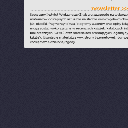
newsletter >
Społeczny Instytut Wydawniczy Znak wyraża zgodę na wykorzy
materiałów dostępnych aktualnie na stronie www.wydawnictwoz
jak: okładki, fragmenty tekstu, biogramy autorów oraz opisy ksią
mogą zostać wykorzystane w recenzjach książek, katalogach i
bibliotecznych (OPAC) oraz materiałach promujących legalną dy
książek. Usunięcie materiału z ww. strony internetowej, równoz
cofnięciem udzielonej zgody.