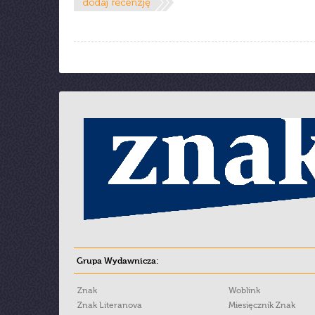
Grupa Wydawnicza:
Znak
Woblink
Znak Literanova
Miesięcznik Znak