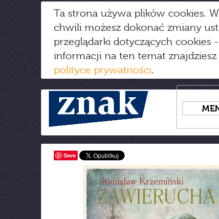
Ta strona używa plików cookies. W
chwili możesz dokonać zmiany us
przeglądarki dotyczących cookies
-
informacji na ten temat znajdziesz
polityce prywatności
.
ME
Save