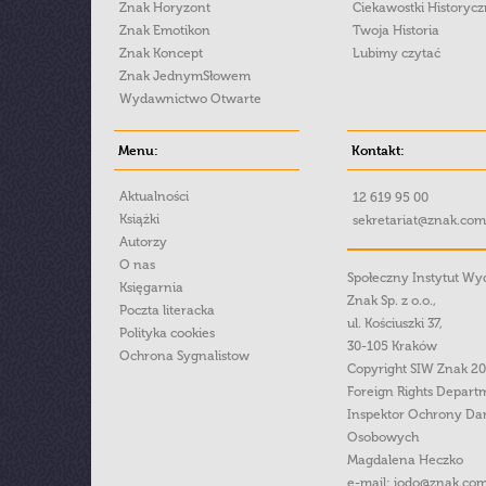
Znak Horyzont
Ciekawostki Historyc
Znak Emotikon
Twoja Historia
Znak Koncept
Lubimy czytać
Znak JednymSłowem
Wydawnictwo Otwarte
Menu:
Kontakt:
Aktualności
12 619 95 00
Książki
sekretariat@znak.com
Autorzy
O nas
Społeczny Instytut W
Księgarnia
Znak Sp. z o.o.,
Poczta literacka
ul. Kościuszki 37,
Polityka cookies
30-105 Kraków
Ochrona Sygnalistow
Copyright SIW Znak 2
Foreign Rights Depart
Inspektor Ochrony Da
Osobowych
Magdalena Heczko
e-mail:
iodo@znak.com