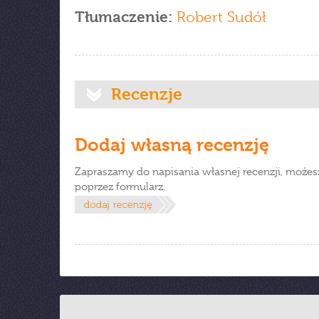
Tłumaczenie:
Robert Sudół
Recenzje
Dodaj własną recenzję
Zapraszamy do napisania własnej recenzji, możes
poprzez formularz.