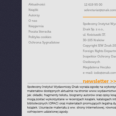
Aktualności
12 619 95 00
Książki
sekretariat@znak.com
Autorzy
O nas
Społeczny Instytut W
Księgarnia
Znak Sp. z o.o.,
Poczta literacka
ul. Kościuszki 37,
Polityka cookies
30-105 Kraków
Ochrona Sygnalistow
Copyright SIW Znak 2
Foreign Rights Depart
Inspektor Ochrony Da
Osobowych
Magdalena Heczko
e-mail:
iodo@znak.com
newsletter >
Społeczny Instytut Wydawniczy Znak wyraża zgodę na wykorzy
materiałów dostępnych aktualnie na stronie www.wydawnictwoz
jak: okładki, fragmenty tekstu, biogramy autorów oraz opisy ksią
mogą zostać wykorzystane w recenzjach książek, katalogach i
bibliotecznych (OPAC) oraz materiałach promujących legalną dy
książek. Usunięcie materiału z ww. strony internetowej, równoz
cofnięciem udzielonej zgody.