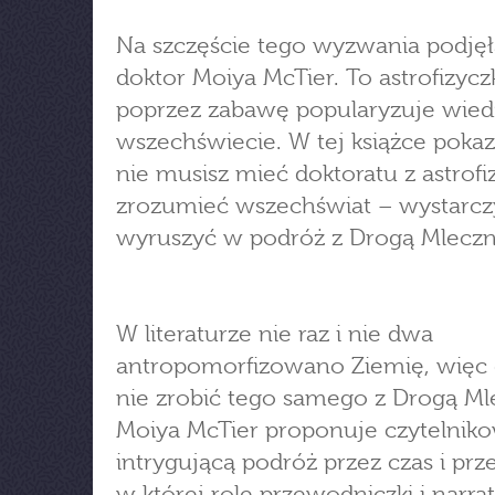
Na szczęście tego wyzwania podjęł
doktor Moiya McTier. To astrofizyczk
poprzez zabawę popularyzuje wied
wszechświecie. W tej książce pokaz
nie musisz mieć doktoratu z astrofiz
zrozumieć wszechświat – wystarcz
wyruszyć w podróż z Drogą Mleczn
W literaturze nie raz i nie dwa
antropomorfizowano Ziemię, więc 
nie zrobić tego samego z Drogą Ml
Moiya McTier proponuje czytelniko
intrygującą podróż przez czas i prz
w której rolę przewodniczki i narrat