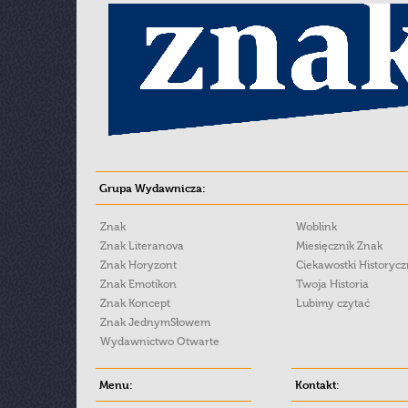
Grupa Wydawnicza:
Znak
Woblink
Znak Literanova
Miesięcznik Znak
Znak Horyzont
Ciekawostki Historyc
Znak Emotikon
Twoja Historia
Znak Koncept
Lubimy czytać
Znak JednymSłowem
Wydawnictwo Otwarte
Menu:
Kontakt: