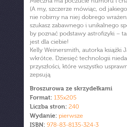
Mleczna ma poczucie humoru i cha
(A my, szczerze mówiąc, od jakiego
nie robimy na niej dobrego wrażenia
szukasz zabawnego i unikalnego s
by poznać podstawy astrofizyki – ta
jest dla ciebie!
Kelly Weinersmith, autorka książki 
wkrótce. Dziesięć technologii nieda
przyszłości, które wszystko usprawn
zepsują
Broszurowa ze skrzydełkami
Format:
135x205
Liczba stron:
240
Wydanie:
pierwsze
ISBN:
978-83-8135-324-3