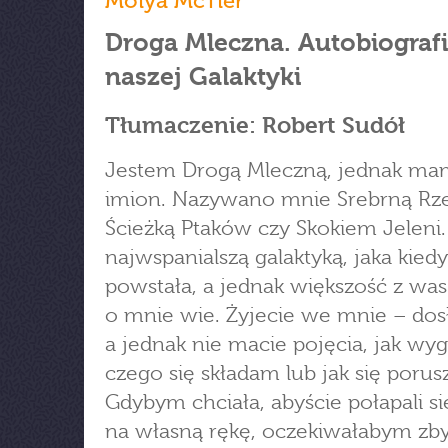
Moiya McTier
Droga Mleczna. Autobiograf
naszej Galaktyki
Tłumaczenie: Robert Sudół
Jestem Drogą Mleczną, jednak ma
imion. Nazywano mnie Srebrną Rze
Ścieżką Ptaków czy Skokiem Jeleni
najwspanialszą galaktyką, jaka kied
powstała, a jednak większość z was
o mnie wie. Żyjecie we mnie – do
a jednak nie macie pojęcia, jak wy
czego się składam lub jak się poru
Gdybym chciała, abyście połapali s
na własną rękę, oczekiwałabym zby