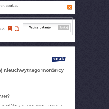
ych cookies
Szukaj
up:
ziej nieuchwytnego mordercy
nter?
zemierzał Stany w poszukiwaniu swoich