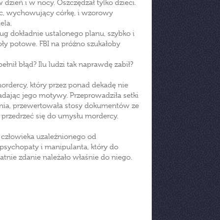
 dzień i w nocy. Oszczędzał tylko dzieci.
ec, wychowujący córkę, i wzorowy
ela.
ug dokładnie ustalonego planu, szybko i
oły potowe. FBI na próżno szukałoby
ełnił błąd? Ilu ludzi tak naprawdę zabił?
ordercy, który przez ponad dekadę nie
 badając jego motywy. Przeprowadziła setki
nia, przewertowała stosy dokumentów ze
by przedrzeć się do umysłu mordercy.
 człowieka uzależnionego od
psychopaty i manipulanta, który do
atnie zdanie należało właśnie do niego.