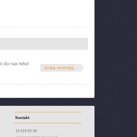
ć do nas tekst
Kontakt:
12 619 95 00