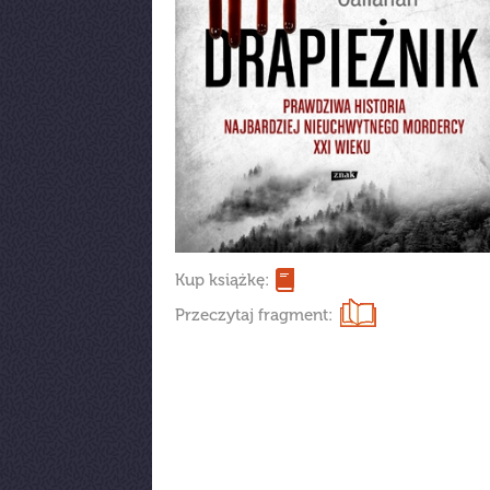
Kup książkę:
Przeczytaj fragment: