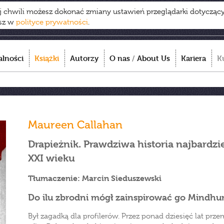
ej chwili możesz dokonać zmiany ustawień przeglądarki dotycząc
esz w
polityce prywatności
.
alności
Książki
Autorzy
O nas
/
About Us
Kariera
K
Maureen Callahan
Drapieżnik. Prawdziwa historia najbard
XXI wieku
Tłumaczenie: Marcin Sieduszewski
Do ilu zbrodni mógł zainspirować go Mindhu
Był zagadką dla profilerów. Przez ponad dziesięć lat pr