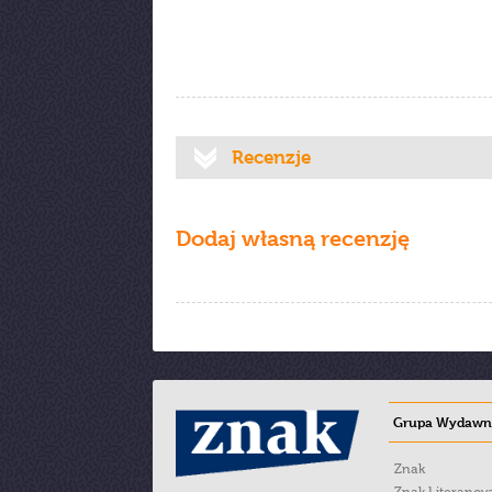
Recenzje
Dodaj własną recenzję
Grupa Wydawni
Znak