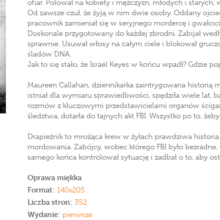
ofiar. Polował na kobiety i mężczyzn, młodych i starych, w
Od zawsze czuł, że żyją w nim dwie osoby. Oddany ojci
pracownik zamieniał się w seryjnego mordercę i gwałcici
Doskonale przygotowany do każdej zbrodni. Zabijał wedł
sprawnie. Usuwał włosy na całym ciele i blokował grucz
śladów DNA.
Jak to się stało, że Israel Keyes w końcu wpadł? Gdzie pop
Maureen Callahan, dziennikarka zaintrygowana historią m
istniał dla wymiaru sprawiedliwości, spędziła wiele lat,
rozmów z kluczowymi przedstawicielami organów ściga
śledztwa, dotarła do tajnych akt FBI. Wszystko po to, że
Drapieżnik to mrożąca krew w żyłach prawdziwa historia
mordowania. Zabójcy, wobec którego FBI było bezradne, 
samego końca kontrolował sytuację i zadbał o to, aby ost
Oprawa miękka
Format:
140x205
Liczba stron:
352
Wydanie:
pierwsze