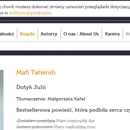
ej chwili możesz dokonać zmiany ustawień przeglądarki dotycząc
esz w
polityce prywatności
.
alności
Książki
Autorzy
O nas
/
About Us
Kariera
K
Mafi Tahereh
Dotyk Julii
Tłumaczenie: Małgorzata Kafel
Bestsellerowa powieść, która podbiła serca c
„Zostałam przeklęta
Mam niezwykły dar
Jestem potworem
Mam nadludzką moc