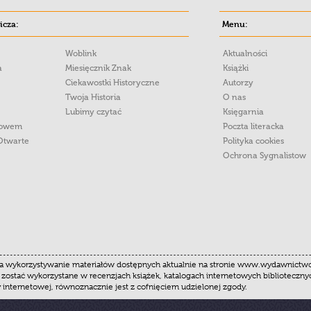
cza:
Menu:
Woblink
Aktualności
a
Miesięcznik Znak
Książki
Ciekawostki Historyczne
Autorzy
Twoja Historia
O nas
Lubimy czytać
Księgarnia
łowem
Poczta literacka
Otwarte
Polityka cookies
Ochrona Sygnalistow
 wykorzystywanie materiałów dostępnych aktualnie na stronie www.wydawnictwoznak
 zostać wykorzystane w recenzjach książek, katalogach internetowych biblioteczn
y internetowej, równoznacznie jest z cofnięciem udzielonej zgody.