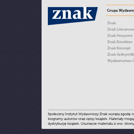
Grupa Wydawni
Znak
Znak Literanov
Znak Horyzont
Znak Emotikon
Znak Koncept
Znak JednymS
Wydawnictwo 
Społeczny Instytut Wydawniczy Znak wyraża zgodę na
biogramy autorów oraz opisy książek. Materiały mogą
dystrybucję książek. Usunięcie materiału z ww. stron