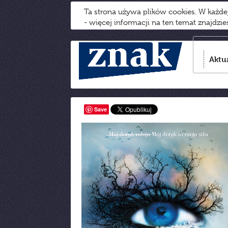
Ta strona używa plików cookies. W każd
- więcej informacji na ten temat znajdzi
Aktu
Save