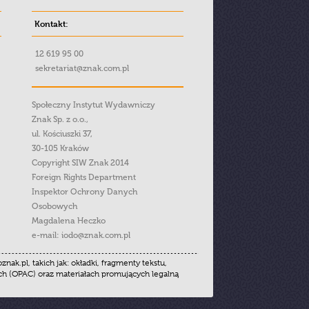
Kontakt:
12 619 95 00
sekretariat@znak.com.pl
Społeczny Instytut Wydawniczy
Znak Sp. z o.o.,
ul. Kościuszki 37,
30-105 Kraków
Copyright SIW Znak 2014
Foreign Rights Department
Inspektor Ochrony Danych
Osobowych
Magdalena Heczko
e-mail:
iodo@znak.com.pl
.pl, takich jak: okładki, fragmenty tekstu,
ych (OPAC) oraz materiałach promujących legalną