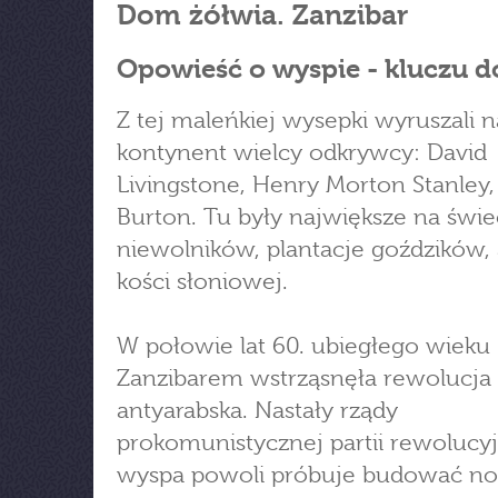
Dom żółwia. Zanzibar
Opowieść o wyspie - kluczu do
Z tej maleńkiej wysepki wyruszali n
kontynent wielcy odkrywcy: David
Livingstone, Henry Morton Stanley,
Burton. Tu były największe na świec
niewolników, plantacje goździków,
kości słoniowej.
W połowie lat 60. ubiegłego wieku
Zanzibarem wstrząsnęła rewolucja
antyarabska. Nastały rządy
prokomunistycznej partii rewolucyj
wyspa powoli próbuje budować n