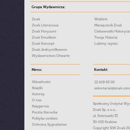
Grupa Wydawnicza:
Znak
Woblink
Znak Literanova
Miesięcznik Znak
Znak Horyzont
Ciekawostki Historyc
Znak Emotikon
Twoja Historia
Znak Koncept
Lubimy czytać
Znak JednymSłowem
Wydawnictwo Otwarte
Menu:
Kontakt:
Aktualności
12 619 95 00
Książki
sekretariat@znak.com
Autorzy
O nas
Społeczny Instytut W
Księgarnia
Znak Sp. z o.o.,
Poczta literacka
ul. Kościuszki 37,
Polityka cookies
30-105 Kraków
Ochrona Sygnalistow
Copyright SIW Znak 2