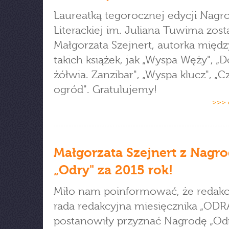
Laureatką tegorocznej edycji Nagr
Literackiej im. Juliana Tuwima zost
Małgorzata Szejnert, autorka międ
takich książek, jak „Wyspa Węży", „
żółwia. Zanzibar", „Wyspa klucz", „C
ogród". Gratulujemy!
>>> 
Małgorzata Szejnert z Nagr
„Odry" za 2015 rok!
Miło nam poinformować, że redakc
rada redakcyjna miesięcznika „ODR
postanowiły przyznać Nagrodę „Odr