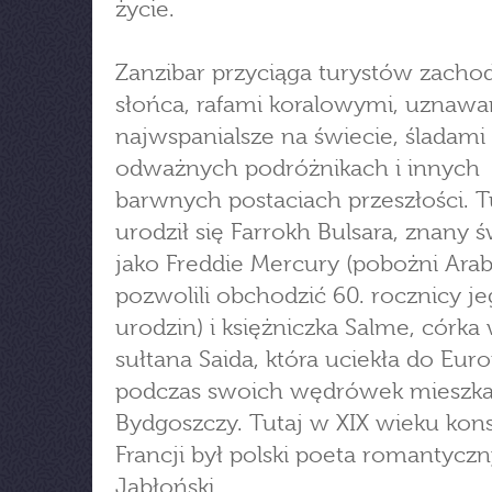
życie.
Zanzibar przyciąga turystów zacho
słońca, rafami koralowymi, uznaw
najwspanialsze na świecie, śladami
odważnych podróżnikach i innych
barwnych postaciach przeszłości. T
urodził się Farrokh Bulsara, znany 
jako Freddie Mercury (pobożni Ara
pozwolili obchodzić 60. rocznicy j
urodzin) i księżniczka Salme, córka
sułtana Saida, która uciekła do Euro
podczas swoich wędrówek mieszka
Bydgoszczy. Tutaj w XIX wieku ko
Francji był polski poeta romantycz
Jabłoński.