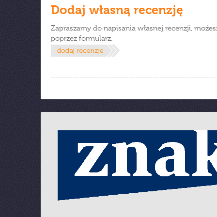
Dodaj własną recenzję
Zapraszamy do napisania własnej recenzji, możes
poprzez formularz.