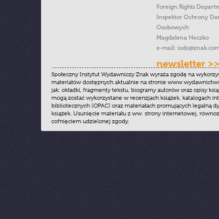
Foreign Rights Depart
Inspektor Ochrony Da
Osobowych
Magdalena Heczko
e-mail:
iodo@znak.com
newsletter >
Społeczny Instytut Wydawniczy Znak wyraża zgodę na wykorzy
materiałów dostępnych aktualnie na stronie www.wydawnictwoz
jak: okładki, fragmenty tekstu, biogramy autorów oraz opisy ksią
mogą zostać wykorzystane w recenzjach książek, katalogach i
bibliotecznych (OPAC) oraz materiałach promujących legalną dy
książek. Usunięcie materiału z ww. strony internetowej, równoz
cofnięciem udzielonej zgody.