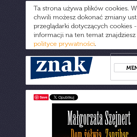
Ta strona używa plików cookies. W
chwili możesz dokonać zmiany us
przeglądarki dotyczących cookies
-
informacji na ten temat znajdziesz
polityce prywatności
.
ME
Save