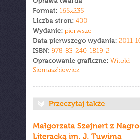
Oprawa twarda
Format:
165x235
Liczba stron:
400
Wydanie:
pierwsze
Data pierwszego wydania:
2011-1
ISBN:
978-83-240-1819-2
Opracowanie graficzne:
Witold
Siemaszkiewicz
Przeczytaj także
Małgorzata Szejnert z Nagr
Literacką im. J. Tuwima