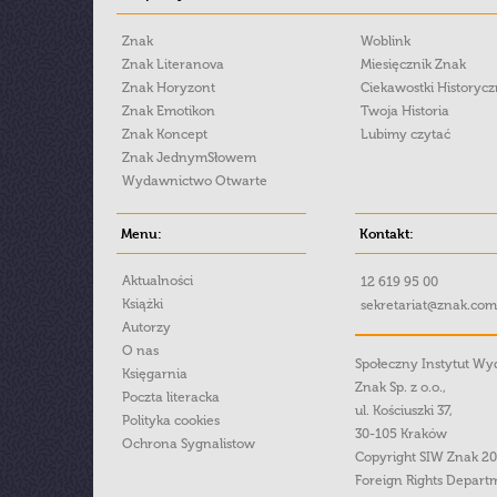
Znak
Woblink
Znak Literanova
Miesięcznik Znak
Znak Horyzont
Ciekawostki Historyc
Znak Emotikon
Twoja Historia
Znak Koncept
Lubimy czytać
Znak JednymSłowem
Wydawnictwo Otwarte
Menu:
Kontakt:
Aktualności
12 619 95 00
Książki
sekretariat@znak.com
Autorzy
O nas
Społeczny Instytut W
Księgarnia
Znak Sp. z o.o.,
Poczta literacka
ul. Kościuszki 37,
Polityka cookies
30-105 Kraków
Ochrona Sygnalistow
Copyright SIW Znak 2
Foreign Rights Depart