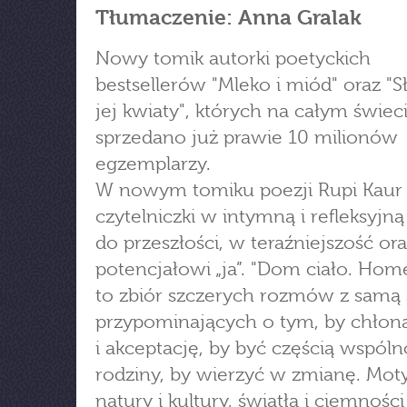
Tłumaczenie: Anna Gralak
Nowy tomik autorki poetyckich
bestsellerów "Mleko i miód" oraz "S
jej kwiaty", których na całym świec
sprzedano już prawie 10 milionów
egzemplarzy.
W nowym tomiku poezji Rupi Kaur 
czytelniczki w intymną i refleksyjn
do przeszłości, w teraźniejszość or
potencjałowi „ja”. "Dom ciało. Hom
to zbiór szczerych rozmów z samą 
przypominających o tym, by chłon
i akceptację, by być częścią wspólno
rodziny, by wierzyć w zmianę. Mo
natury i kultury, światła i ciemności