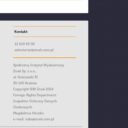
Kontakt:
12 619 95 00
sekretariat@znak.com.pl
Społeczny Instytut Wydawniczy
Znak Sp. z o.o.,
ul. Kościuszki 37,
30-105 Kraków
Copyright SIW Znak 2014
Foreign Rights Department
Inspektor Ochrony Danych
Osobowych
Magdalena Heczko
e-mail:
iodo@znak.com.pl