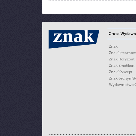
Grupa Wydawni
Znak
Znak Literanov
Znak Horyzont
Znak Emotikon
Znak Koncept
Znak JednymS
Wydawnictwo 