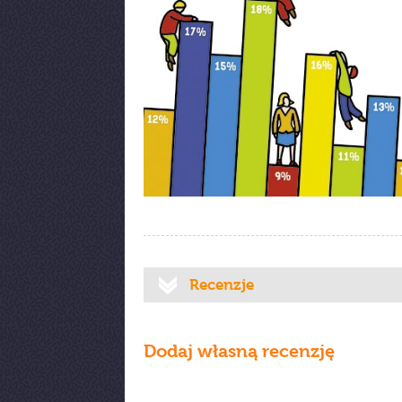
Recenzje
Dodaj własną recenzję