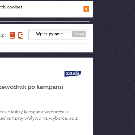
ych cookies
Szukaj
up:
rzewodnik po kampanii
azuje kulisy kampanii wyborczej i
 mechanizmy wpływu na wyborcę, co z
.