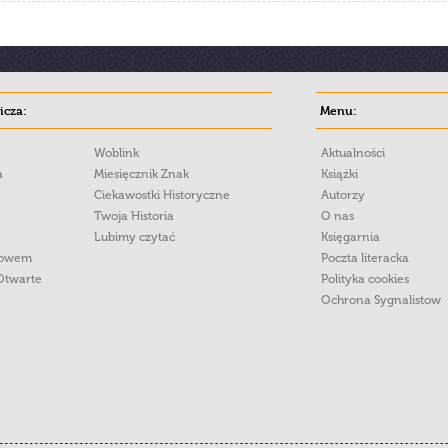
cza:
Menu:
Woblink
Aktualności
a
Miesięcznik Znak
Książki
Ciekawostki Historyczne
Autorzy
Twoja Historia
O nas
Lubimy czytać
Księgarnia
łowem
Poczta literacka
Otwarte
Polityka cookies
Ochrona Sygnalistow