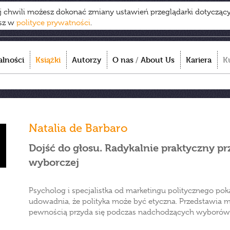
ej chwili możesz dokonać zmiany ustawień przeglądarki dotycząc
esz w
polityce prywatności
.
alności
Książki
Autorzy
O nas
/
About Us
Kariera
K
Natalia de Barbaro
Dojść do głosu. Radykalnie praktyczny p
wyborczej
Psycholog i specjalistka od marketingu politycznego pok
udowadnia, że polityka może być etyczna. Przedstawia
pewnością przyda się podczas nadchodzących wyborów