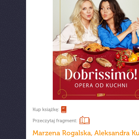
Kup książkę:
Przeczytaj fragment:
Marzena Rogalska
,
Aleksandra K