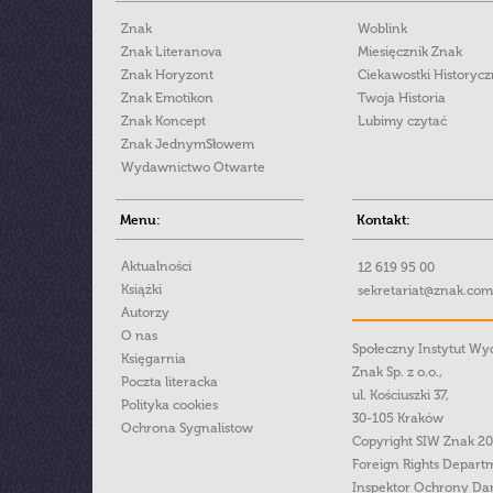
Znak
Woblink
Znak Literanova
Miesięcznik Znak
Znak Horyzont
Ciekawostki Historyc
Znak Emotikon
Twoja Historia
Znak Koncept
Lubimy czytać
Znak JednymSłowem
Wydawnictwo Otwarte
Menu:
Kontakt:
Aktualności
12 619 95 00
Książki
sekretariat@znak.com
Autorzy
O nas
Społeczny Instytut W
Księgarnia
Znak Sp. z o.o.,
Poczta literacka
ul. Kościuszki 37,
Polityka cookies
30-105 Kraków
Ochrona Sygnalistow
Copyright SIW Znak 2
Foreign Rights Depart
Inspektor Ochrony Da