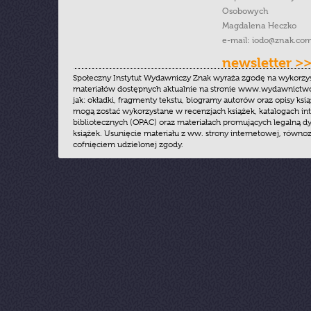
Osobowych
Magdalena Heczko
e-mail:
iodo@znak.com
newsletter >
Społeczny Instytut Wydawniczy Znak wyraża zgodę na wykorzy
materiałów dostępnych aktualnie na stronie www.wydawnictwoz
jak: okładki, fragmenty tekstu, biogramy autorów oraz opisy ksią
mogą zostać wykorzystane w recenzjach książek, katalogach i
bibliotecznych (OPAC) oraz materiałach promujących legalną dy
książek. Usunięcie materiału z ww. strony internetowej, równoz
cofnięciem udzielonej zgody.