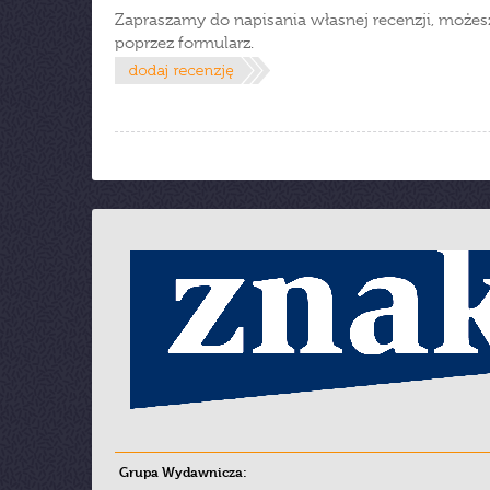
Zapraszamy do napisania własnej recenzji, możes
poprzez formularz.
Grupa Wydawnicza: