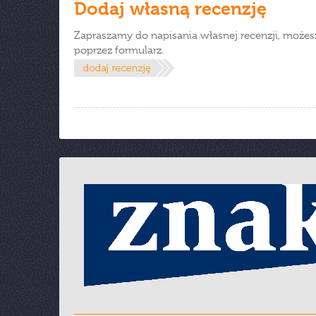
Dodaj własną recenzję
Zapraszamy do napisania własnej recenzji, możes
poprzez formularz.