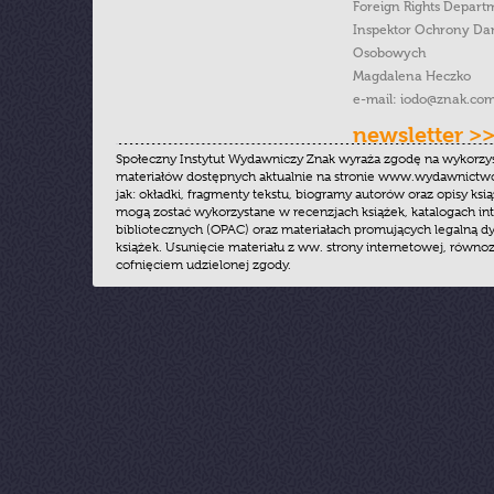
Foreign Rights Depart
Inspektor Ochrony Da
Osobowych
Magdalena Heczko
e-mail:
iodo@znak.com
newsletter >
Społeczny Instytut Wydawniczy Znak wyraża zgodę na wykorzy
materiałów dostępnych aktualnie na stronie www.wydawnictwoz
jak: okładki, fragmenty tekstu, biogramy autorów oraz opisy ksią
mogą zostać wykorzystane w recenzjach książek, katalogach i
bibliotecznych (OPAC) oraz materiałach promujących legalną dy
książek. Usunięcie materiału z ww. strony internetowej, równoz
cofnięciem udzielonej zgody.