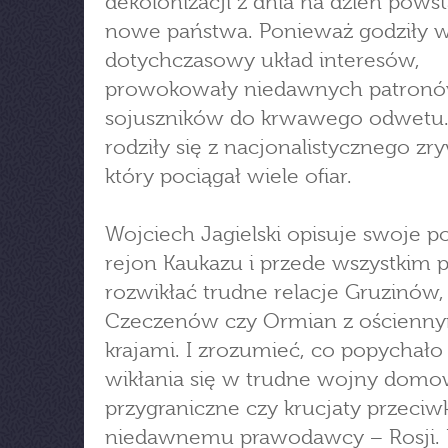
dekolonizacji z dnia na dzień pows
nowe państwa. Ponieważ godziły 
dotychczasowy układ interesów,
prowokowały niedawnych patronó
sojuszników do krwawego odwetu.
rodziły się z nacjonalistycznego zr
który pociągał wiele ofiar.
Wojciech Jagielski opisuje swoje 
rejon Kaukazu i przede wszystkim 
rozwikłać trudne relacje Gruzinów,
Czeczenów czy Ormian z ościenn
krajami. I zrozumieć, co popychało
wikłania się w trudne wojny domo
przygraniczne czy krucjaty przeciw
niedawnemu prawodawcy − Rosji. 