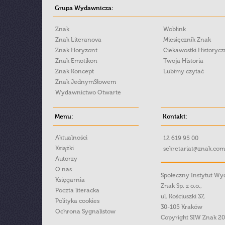
Grupa Wydawnicza:
Znak
Woblink
Znak Literanova
Miesięcznik Znak
Znak Horyzont
Ciekawostki Historyc
Znak Emotikon
Twoja Historia
Znak Koncept
Lubimy czytać
Znak JednymSłowem
Wydawnictwo Otwarte
Menu:
Kontakt:
Aktualności
12 619 95 00
Książki
sekretariat@znak.com
Autorzy
O nas
Społeczny Instytut W
Księgarnia
Znak Sp. z o.o.,
Poczta literacka
ul. Kościuszki 37,
Polityka cookies
30-105 Kraków
Ochrona Sygnalistow
Copyright SIW Znak 2