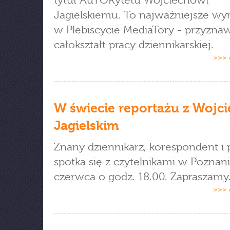
tytuł AuTORytetu Wojciechowi
Jagielskiemu.
To najważniejsze wy
w Plebiscycie MediaTory - przyzna
całokształt pracy dziennikarskiej.
>>> 
W świecie reportażu z Wojc
Jagielskim
Znany dziennikarz, korespondent i p
spotka się z czytelnikami w Poznani
czerwca o godz. 18.00. Zapraszamy
>>> 