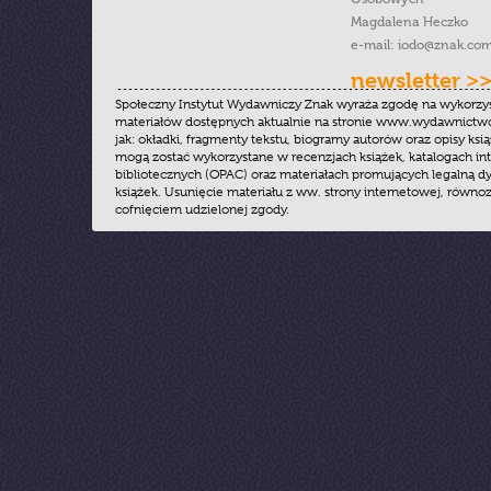
Magdalena Heczko
e-mail:
iodo@znak.com
newsletter >
Społeczny Instytut Wydawniczy Znak wyraża zgodę na wykorzy
materiałów dostępnych aktualnie na stronie www.wydawnictwoz
jak: okładki, fragmenty tekstu, biogramy autorów oraz opisy ksią
mogą zostać wykorzystane w recenzjach książek, katalogach i
bibliotecznych (OPAC) oraz materiałach promujących legalną dy
książek. Usunięcie materiału z ww. strony internetowej, równoz
cofnięciem udzielonej zgody.