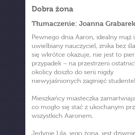
Dobra żona
Tłumaczenie: Joanna Grabare
Pewnego dnia Aaron, idealny mąż i
uwielbiany nauczyciel, znika bez śl
się wkrótce okazuje, nie jest to pie
przypadek – na przestrzeni ostatnic
okolicy doszło do serii nigdy
niewyjaśnionych zaginięć studente
Mieszkańcy miasteczka zamartwiają
co mogło się stać z ukochanym pr
wszystkich Aaronem.
Jedynie Lila, jego żona, jest dziwni