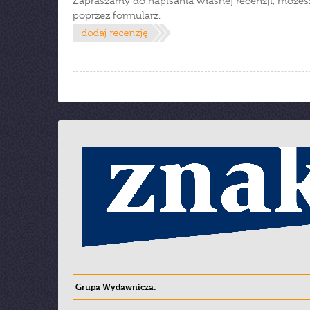
Zapraszamy do napisania własnej recenzji, możes
poprzez formularz.
Grupa Wydawnicza: