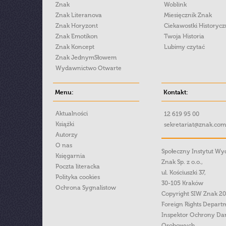
Znak
Woblink
Znak Literanova
Miesięcznik Znak
Znak Horyzont
Ciekawostki Historyc
Znak Emotikon
Twoja Historia
Znak Koncept
Lubimy czytać
Znak JednymSłowem
Wydawnictwo Otwarte
Menu:
Kontakt:
Aktualności
12 619 95 00
Książki
sekretariat@znak.com
Autorzy
O nas
Społeczny Instytut W
Księgarnia
Znak Sp. z o.o.,
Poczta literacka
ul. Kościuszki 37,
Polityka cookies
30-105 Kraków
Ochrona Sygnalistow
Copyright SIW Znak 2
Foreign Rights Depart
Inspektor Ochrony Da
Osobowych