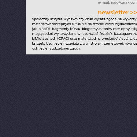
e-mail:
iodo@znak.com
newsletter >
Społeczny Instytut Wydawniczy Znak wyraża zgodę na wykorzy
materiałów dostępnych aktualnie na stronie www.wydawnictwoz
jak: okładki, fragmenty tekstu, biogramy autorów oraz opisy ksią
mogą zostać wykorzystane w recenzjach książek, katalogach i
bibliotecznych (OPAC) oraz materiałach promujących legalną dy
książek. Usunięcie materiału z ww. strony internetowej, równoz
cofnięciem udzielonej zgody.