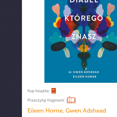
Kup książkę:
Przeczytaj fragment:
Eileen Horne
,
Gwen Adshead