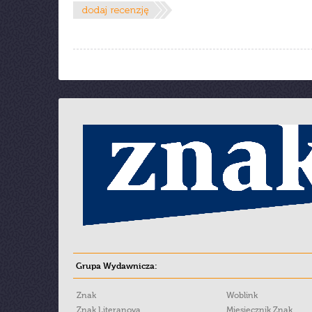
Grupa Wydawnicza:
Znak
Woblink
Znak Literanova
Miesięcznik Znak