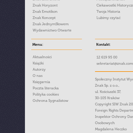
Znak Horyzont
Ciekawostki Historyc
Znak Emotikon
Twoja Historia
Znak Koncept
Lubimy czytać
Znak JednymSłowem
Wydawnictwo Otwarte
Menu:
Kontakt:
Aktualności
12 619 95 00
Książki
sekretariat@znak.com
Autorzy
O nas
Społeczny Instytut W
Księgarnia
Znak Sp. z o.o.,
Poczta literacka
ul. Kościuszki 37,
Polityka cookies
30-105 Kraków
Ochrona Sygnalistow
Copyright SIW Znak 2
Foreign Rights Depart
Inspektor Ochrony Da
Osobowych
Magdalena Heczko