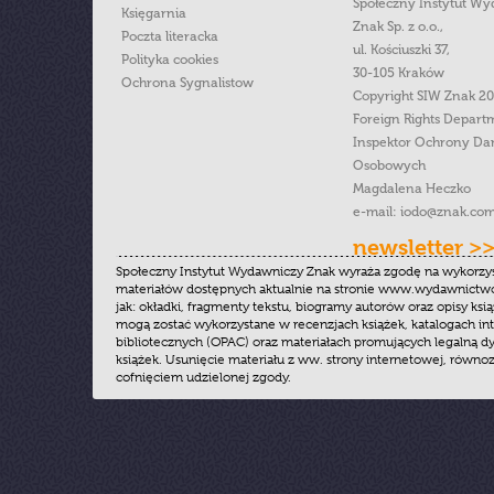
Społeczny Instytut W
Księgarnia
Znak Sp. z o.o.,
Poczta literacka
ul. Kościuszki 37,
Polityka cookies
30-105 Kraków
Ochrona Sygnalistow
Copyright SIW Znak 2
Foreign Rights Depart
Inspektor Ochrony Da
Osobowych
Magdalena Heczko
e-mail:
iodo@znak.com
newsletter >
Społeczny Instytut Wydawniczy Znak wyraża zgodę na wykorzy
materiałów dostępnych aktualnie na stronie www.wydawnictwoz
jak: okładki, fragmenty tekstu, biogramy autorów oraz opisy ksią
mogą zostać wykorzystane w recenzjach książek, katalogach i
bibliotecznych (OPAC) oraz materiałach promujących legalną dy
książek. Usunięcie materiału z ww. strony internetowej, równoz
cofnięciem udzielonej zgody.