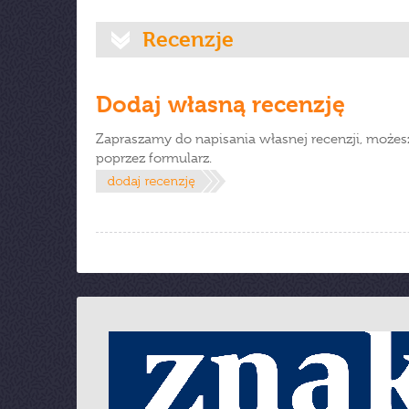
Recenzje
Dodaj własną recenzję
Zapraszamy do napisania własnej recenzji, możes
poprzez formularz.