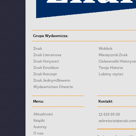
Grupa Wydawnicza:
Znak
Woblink
Znak Literanova
Miesięcznik Znak
Znak Horyzont
Ciekawostki Historyc
Znak Emotikon
Twoja Historia
Znak Koncept
Lubimy czytać
Znak JednymSłowem
Wydawnictwo Otwarte
Menu:
Kontakt:
Aktualności
12 619 95 00
Książki
sekretariat@znak.com
Autorzy
O nas