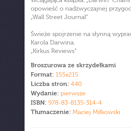
Wciągająca książka. „Darwin” Chaffi
opowieść o nadzwyczajnej przygod
„Wall Street Journal”
Świeże spojrzenie na słynną wypr
Karola Darwina.
„Kirkus Reviews”
Broszurowa ze skrzydełkami
Format:
155x215
Liczba stron:
440
Wydanie:
pierwsze
ISBN:
978-83-8135-314-4
Tłumaczenie:
Maciej Miłkowski