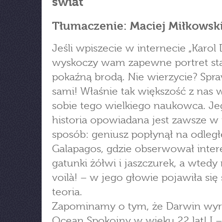
świat
Tłumaczenie: Maciej Miłkowsk
Jeśli wpiszecie w internecie „Karol 
wyskoczy wam zapewne portret sta
pokaźną brodą. Nie wierzycie? Spr
sami! Właśnie tak większość z nas
sobie tego wielkiego naukowca. J
historia opowiadana jest zawsze w
sposób: geniusz popłynął na odleg
Galapagos, gdzie obserwował inter
gatunki żółwi i jaszczurek, a wtedy
voilà! – w jego głowie pojawiła się
teoria.
Zapominamy o tym, że Darwin wyr
Ocean Spokojny w wieku 22 lat! I 