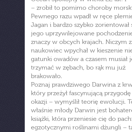
– zrobił to pomimo choroby morski
Pewnego razu wpadł w ręce plemi
Jagan i bardzo szybko zorientował s
jego uprzywilejowane pochodzenie
znaczy w obcych krajach. Niczym 
naukowiec wpychał w kieszenie ni
gatunki owadów a czasem musiał 
trzymać w zębach, bo rąk mu już
brakowało.
Poznaj prawdziwego Darwina z krwi 
który przeżył fascynującą przygodę
okazji – wymyślił teorię ewolucji. T
właśnie młody Darwin jest bohater
książki, która przeniesie cię do pac
egzotycznymi roślinami dżungli – 