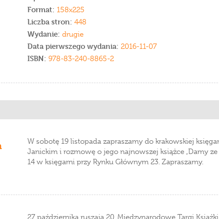
Format:
158x225
Liczba stron:
448
Wydanie:
drugie
Data pierwszego wydania:
2016-11-07
ISBN:
978-83-240-8865-2
W sobotę 19 listopada zapraszamy do krakowskiej księga
m
Janickim i rozmowę o jego najnowszej książce „Damy ze s
14 w księgarni przy Rynku Głównym 23. Zapraszamy.
27 października ruszają 20. Międzynarodowe Targi Książ