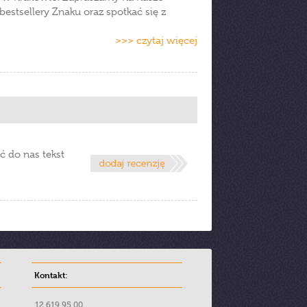
bestsellery Znaku oraz spotkać się z
>>> czytaj więcej
ć do nas tekst
Kontakt:
12 619 95 00