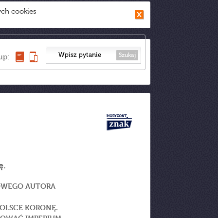
ych cookies
Szukaj
up:
ę.
ROWEGO AUTORA
POLSCE KORONĘ.