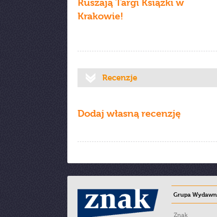
Ruszają Targi Książki w
Krakowie!
Recenzje
Dodaj własną recenzję
Grupa Wydawni
Znak