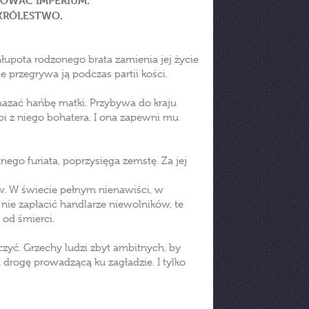
DOWAĆ IMPERIUM.
KRÓLESTWO.
Głupota rodzonego brata zamienia jej życie
 przegrywa ją podczas partii kości.
mazać hańbę matki. Przybywa do kraju
bi z niego bohatera. I ona zapewni mu
ego furiata, poprzysięga zemstę. Za jej
stw. W świecie pełnym nienawiści, w
za nie zapłacić handlarze niewolników, te
 od śmierci.
zyć. Grzechy ludzi zbyt ambitnych, by
 drogę prowadzącą ku zagładzie. I tylko