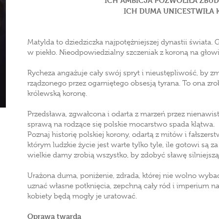
ICH AMBICJA POZWOLIŁA ZBU
ICH DUMA UNICESTWIŁA 
Matylda to dziedziczka najpotężniejszej dynastii świata. 
w piekło. Nieodpowiedzialny szczeniak z koroną na głowie
Rycheza angażuje cały swój spryt i nieustępliwość, by z
rządzonego przez ogarniętego obsesją tyrana. To ona zro
królewską koronę.
Przedsława, zgwałcona i odarta z marzeń przez nienawistn
sprawą na rodzące się polskie mocarstwo spada klątwa.
Poznaj historię polskiej korony, odartą z mitów i fałszer
którym ludzkie życie jest warte tylko tyle, ile gotowi są 
wielkie damy zrobią wszystko, by zdobyć sławę silniejszą
Urażona duma, poniżenie, zdrada, której nie wolno wybac
uznać własne potknięcia, zepchną cały ród i imperium na
kobiety będą mogły je uratować.
Oprawa twarda