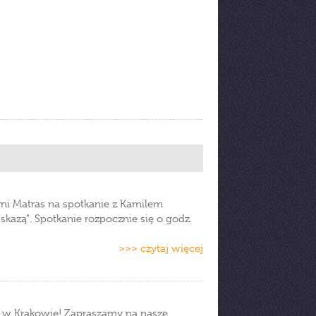
rni Matras na spotkanie z Kamilem
kazą". Spotkanie rozpocznie się o godz.
>>> czytaj więcej
ki w Krakowie! Zapraszamy na nasze