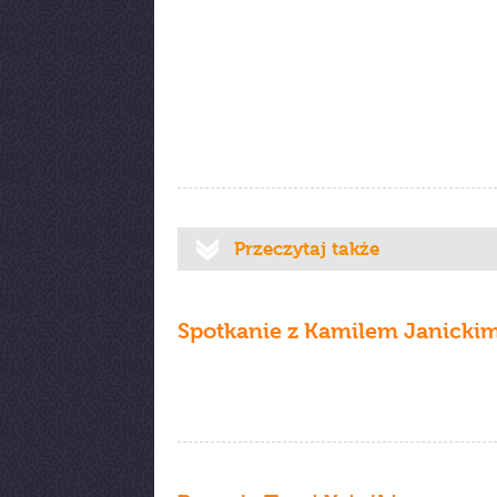
Przeczytaj także
Spotkanie z Kamilem Janicki