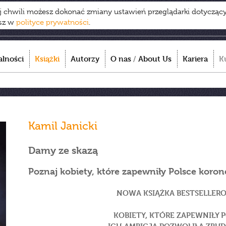
ej chwili możesz dokonać zmiany ustawień przeglądarki dotycząc
esz w
polityce prywatności
.
alności
Książki
Autorzy
O nas
/
About Us
Kariera
K
Kamil Janicki
Damy ze skazą
Poznaj kobiety, które zapewniły Polsce koron
NOWA KSIĄŻKA BESTSELLE
KOBIETY, KTÓRE ZAPEWNIŁY 