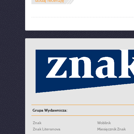
Grupa Wydawnicza:
Znak
Woblink
Znak Literanova
Miesięcznik Znak