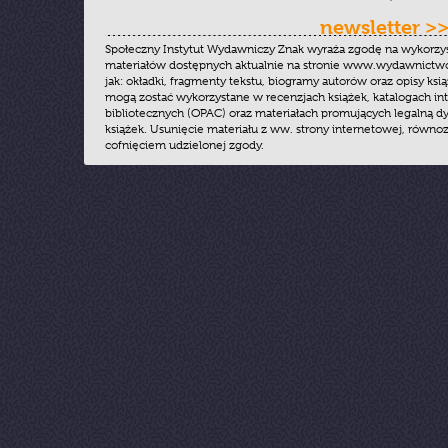
newsletter >
Społeczny Instytut Wydawniczy Znak wyraża zgodę na wykorzy
materiałów dostępnych aktualnie na stronie www.wydawnictwoz
jak: okładki, fragmenty tekstu, biogramy autorów oraz opisy ksią
mogą zostać wykorzystane w recenzjach książek, katalogach i
bibliotecznych (OPAC) oraz materiałach promujących legalną dy
książek. Usunięcie materiału z ww. strony internetowej, równoz
cofnięciem udzielonej zgody.