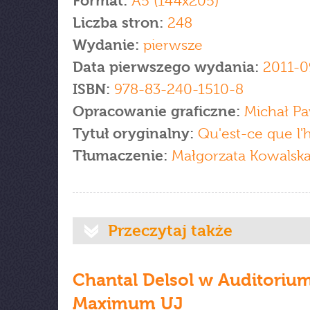
Format:
A5 (144x205)
Liczba stron:
248
Wydanie:
pierwsze
Data pierwszego wydania:
2011-0
ISBN:
978-83-240-1510-8
Opracowanie graficzne:
Michał Pa
Tytuł oryginalny:
Qu'est-ce que 
Tłumaczenie:
Małgorzata Kowalsk
Przeczytaj także
Chantal Delsol w Auditoriu
Maximum UJ