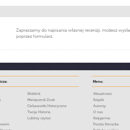
Zapraszamy do napisania własnej recenzji, możesz wysła
poprzez formularz.
cza:
Menu:
Woblink
Aktualności
a
Miesięcznik Znak
Książki
Ciekawostki Historyczne
Autorzy
Twoja Historia
O nas
Lubimy czytać
Księgarnia
łowem
Poczta literacka