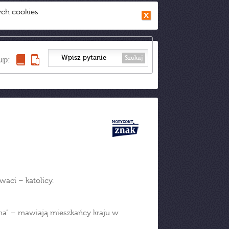
ych cookies
Szukaj
up:
aci – katolicy.
wojna” – mawiają mieszkańcy kraju w