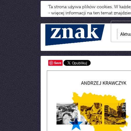
Ta strona używa plików cookies. W każd
- więcej informacji na ten temat znajdzi
Aktu
Save