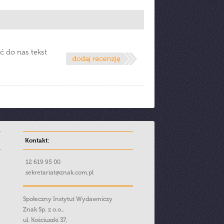
ć do nas tekst
Kontakt:
12 619 95 00
sekretariat@znak.com.pl
Społeczny Instytut Wydawniczy
Znak Sp. z o.o.,
ul. Kościuszki 37,