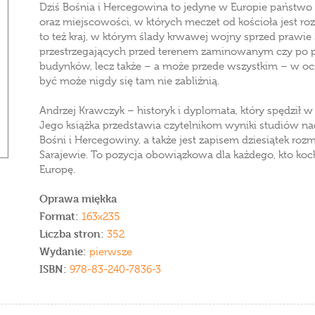
Dziś Bośnia i Hercegowina to jedyne w Europie państwo
oraz miejscowości, w których meczet od kościoła jest roz
to też kraj, w którym ślady krwawej wojny sprzed prawie 
przestrzegających przed terenem zaminowanym czy po 
budynków, lecz także – a może przede wszystkim – w o
być może nigdy się tam nie zabliźnią.
Andrzej Krawczyk – historyk i dyplomata, który spędził w
Jego książka przedstawia czytelnikom wyniki studiów na
Bośni i Hercegowiny, a także jest zapisem dziesiątek r
Sarajewie. To pozycja obowiązkowa dla każdego, kto ko
Europę.
Oprawa miękka
Format:
163x235
Liczba stron:
352
Wydanie:
pierwsze
ISBN:
978-83-240-7836-3