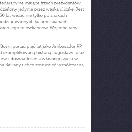
 federacyjne mające trzech prezydentów
dzielony jedynie przez wąską uliczkę. Jest
30 lat widać nie tylko po znakach
podziurawionych kulami ścianach
czach jego mieszkańców. Wojenne rany
 Bośni ponad pięć lat jako Ambasador RP.
d skomplikowaną historią Jugosławii oraz
ozmów i doświadczeń z własnego życia w
cha Bałkany i chce zrozumieć współczesną