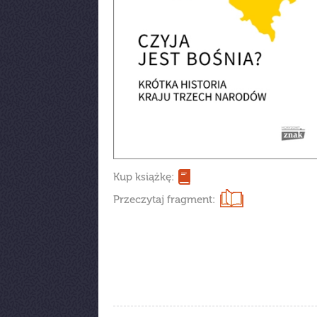
Kup książkę:
Przeczytaj fragment: