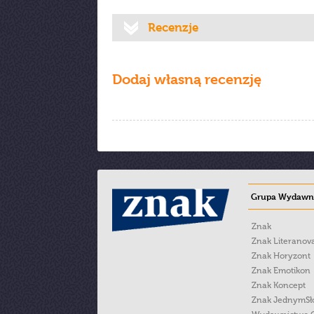
Recenzje
Dodaj własną recenzję
Grupa Wydawni
Znak
Znak Literanov
Znak Horyzont
Znak Emotikon
Znak Koncept
Znak JednymS