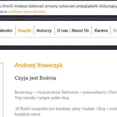
ej chwili możesz dokonać zmiany ustawień przeglądarki dotycząc
esz w
polityce prywatności
.
alności
Książki
Autorzy
O nas
/
About Us
Kariera
K
Andrzej Krawczyk
Czyja jest Bośnia
Boszniacy – muzułmanie, Serbowie – prawosławni, Chorw
Trzy narody i religie, jeden kraj.
„W Bośni wszystko jest bardziej: góry i ludzie, i Bóg, i 
kształcie serca.