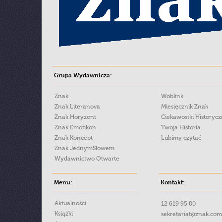
Grupa Wydawnicza:
Znak
Woblink
Znak Literanova
Miesięcznik Znak
Znak Horyzont
Ciekawostki Historyc
Znak Emotikon
Twoja Historia
Znak Koncept
Lubimy czytać
Znak JednymSłowem
Wydawnictwo Otwarte
Menu:
Kontakt:
Aktualności
12 619 95 00
Książki
sekretariat@znak.com