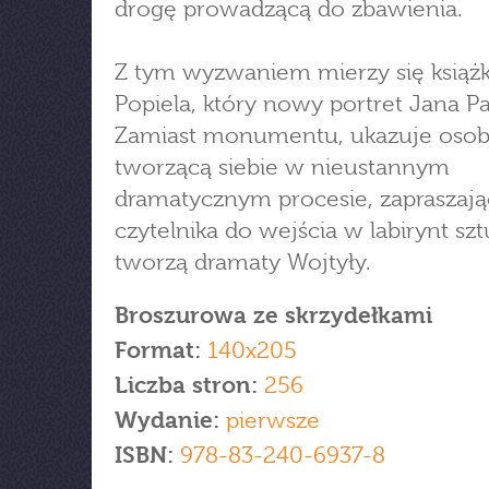
drogę prowadzącą do zbawienia.
Z tym wyzwaniem mierzy się książ
Popiela, który nowy portret Jana Pa
Zamiast monumentu, ukazuje oso
tworzącą siebie w nieustannym
dramatycznym procesie, zapraszają
czytelnika do wejścia w labirynt sztu
tworzą dramaty Wojtyły.
Broszurowa ze skrzydełkami
Format:
140x205
Liczba stron:
256
Wydanie:
pierwsze
ISBN:
978-83-240-6937-8