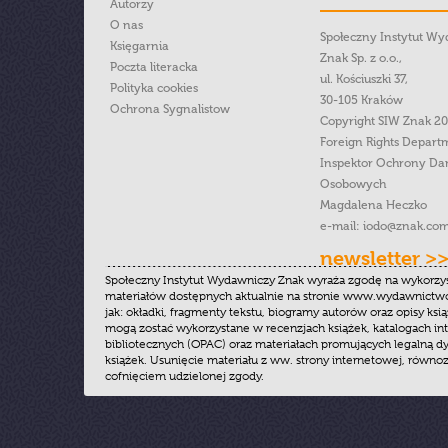
Autorzy
O nas
Społeczny Instytut W
Księgarnia
Znak Sp. z o.o.,
Poczta literacka
ul. Kościuszki 37,
Polityka cookies
30-105 Kraków
Ochrona Sygnalistow
Copyright SIW Znak 2
Foreign Rights Depart
Inspektor Ochrony Da
Osobowych
Magdalena Heczko
e-mail:
iodo@znak.com
newsletter >
Społeczny Instytut Wydawniczy Znak wyraża zgodę na wykorzy
materiałów dostępnych aktualnie na stronie www.wydawnictwoz
jak: okładki, fragmenty tekstu, biogramy autorów oraz opisy ksią
mogą zostać wykorzystane w recenzjach książek, katalogach i
bibliotecznych (OPAC) oraz materiałach promujących legalną dy
książek. Usunięcie materiału z ww. strony internetowej, równoz
cofnięciem udzielonej zgody.