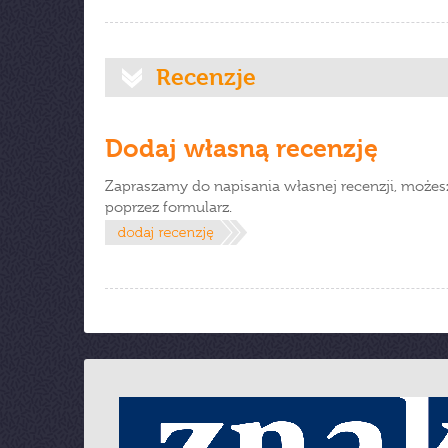
Recenzje
Dodaj własną recenzję
Zapraszamy do napisania własnej recenzji, możes
poprzez formularz.