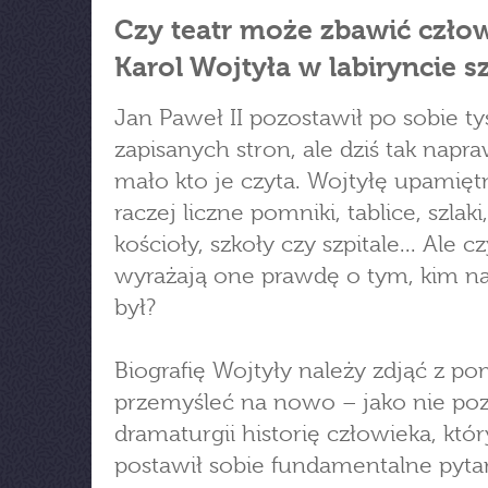
Czy teatr może zbawić czło
Karol Wojtyła w labiryncie s
Jan Paweł II pozostawił po sobie ty
zapisanych stron, ale dziś tak napr
mało kto je czyta. Wojtyłę upamięt
raczej liczne pomniki, tablice, szlaki,
kościoły, szkoły czy szpitale... Ale c
wyrażają one prawdę o tym, kim n
był?
Biografię Wojtyły należy zdjąć z po
przemyśleć na nowo – jako nie po
dramaturgii historię człowieka, któr
postawił sobie fundamentalne pyta