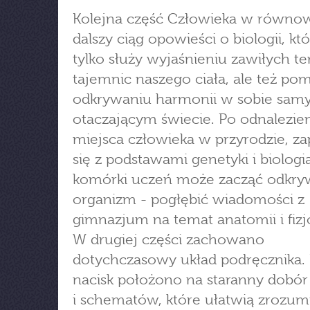
Kolejna część Człowieka w równo
dalszy ciąg opowieści o biologii, któ
tylko służy wyjaśnieniu zawiłych t
tajemnic naszego ciała, ale też p
odkrywaniu harmonii w sobie sam
otaczającym świecie. Po odnalezie
miejsca człowieka w przyrodzie, z
się z podstawami genetyki i biologi
komórki uczeń może zacząć odkry
organizm - pogłębić wiadomości z
gimnazjum na temat anatomii i fizjo
W drugiej części zachowano
dotychczasowy układ podręcznika.
nacisk położono na staranny dobór i
i schematów, które ułatwią zrozumi