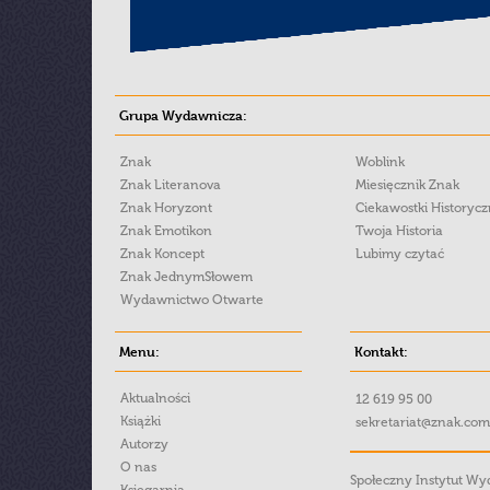
Grupa Wydawnicza:
Znak
Woblink
Znak Literanova
Miesięcznik Znak
Znak Horyzont
Ciekawostki Historyc
Znak Emotikon
Twoja Historia
Znak Koncept
Lubimy czytać
Znak JednymSłowem
Wydawnictwo Otwarte
Menu:
Kontakt:
Aktualności
12 619 95 00
Książki
sekretariat@znak.com
Autorzy
O nas
Społeczny Instytut W