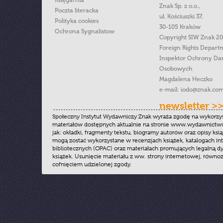
Księgarnia
Znak Sp. z o.o.,
Poczta literacka
ul. Kościuszki 37,
Polityka cookies
30-105 Kraków
Ochrona Sygnalistow
Copyright SIW Znak 2
Foreign Rights Depart
Inspektor Ochrony Da
Osobowych
Magdalena Heczko
e-mail:
iodo@znak.com
newsletter >
Społeczny Instytut Wydawniczy Znak wyraża zgodę na wykorzy
materiałów dostępnych aktualnie na stronie www.wydawnictwoz
jak: okładki, fragmenty tekstu, biogramy autorów oraz opisy ksią
mogą zostać wykorzystane w recenzjach książek, katalogach i
bibliotecznych (OPAC) oraz materiałach promujących legalną dy
książek. Usunięcie materiału z ww. strony internetowej, równoz
cofnięciem udzielonej zgody.