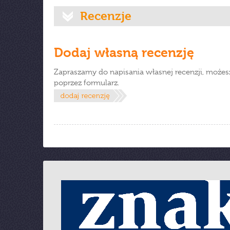
Recenzje
Dodaj własną recenzję
Zapraszamy do napisania własnej recenzji, możes
poprzez formularz.