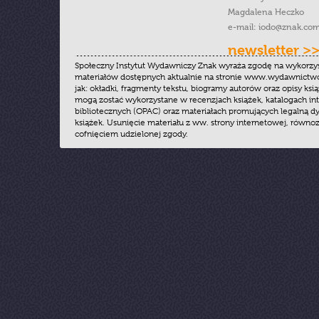
Magdalena Heczko
e-mail:
iodo@znak.com
newsletter >
Społeczny Instytut Wydawniczy Znak wyraża zgodę na wykorzy
materiałów dostępnych aktualnie na stronie www.wydawnictwoz
jak: okładki, fragmenty tekstu, biogramy autorów oraz opisy ksią
mogą zostać wykorzystane w recenzjach książek, katalogach i
bibliotecznych (OPAC) oraz materiałach promujących legalną dy
książek. Usunięcie materiału z ww. strony internetowej, równoz
cofnięciem udzielonej zgody.