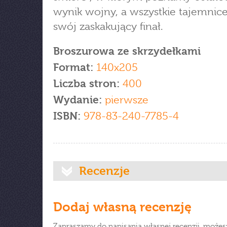
wynik wojny, a wszystkie tajemnic
swój zaskakujący finał.
Broszurowa ze skrzydełkami
Format:
140x205
Liczba stron:
400
Wydanie:
pierwsze
ISBN:
978-83-240-7785-4
Recenzje
Dodaj własną recenzję
Zapraszamy do napisania własnej recenzji, możes