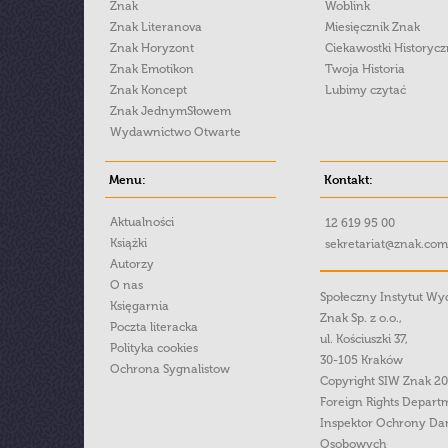
Znak
Woblink
Znak Literanova
Miesięcznik Znak
Znak Horyzont
Ciekawostki Historyc
Znak Emotikon
Twoja Historia
Znak Koncept
Lubimy czytać
Znak JednymSłowem
Wydawnictwo Otwarte
Menu:
Kontakt:
Aktualności
12 619 95 00
Książki
sekretariat@znak.com
Autorzy
O nas
Społeczny Instytut W
Księgarnia
Znak Sp. z o.o.,
Poczta literacka
ul. Kościuszki 37,
Polityka cookies
30-105 Kraków
Ochrona Sygnalistow
Copyright SIW Znak 2
Foreign Rights Depart
Inspektor Ochrony Da
Osobowych