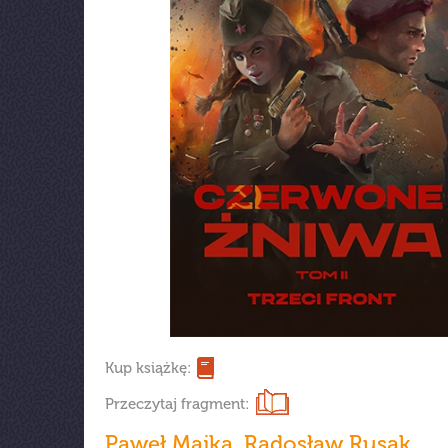
Kup książkę:
Przeczytaj fragment:
Paweł Majka
,
Radosław Rusak