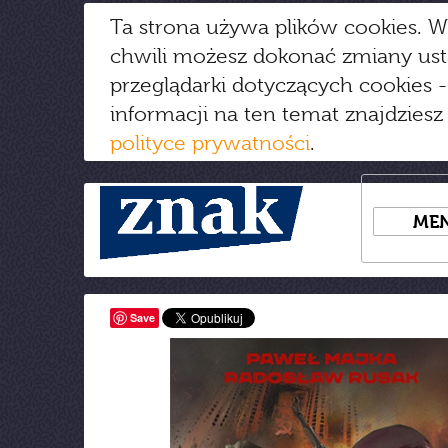
Ta strona używa plików cookies. W
chwili możesz dokonać zmiany us
przeglądarki dotyczących cookies
-
informacji na ten temat znajdziesz
polityce prywatności
.
ME
Save