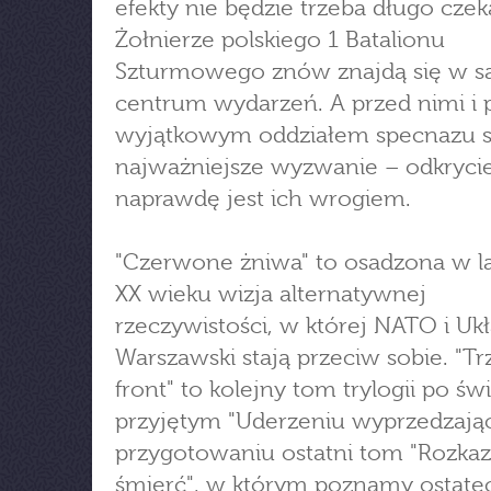
efekty nie będzie trzeba długo czek
Żołnierze polskiego 1 Batalionu
Szturmowego znów znajdą się w 
centrum wydarzeń. A przed nimi i 
wyjątkowym oddziałem specnazu s
najważniejsze wyzwanie – odkrycie
naprawdę jest ich wrogiem.
"Czerwone żniwa" to osadzona w la
XX wieku wizja alternatywnej
rzeczywistości, w której NATO i Uk
Warszawski stają przeciw sobie. "Tr
front" to kolejny tom trylogii po św
przyjętym "Uderzeniu wyprzedzają
przygotowaniu ostatni tom "Rozkaz
śmierć", w którym poznamy ostate