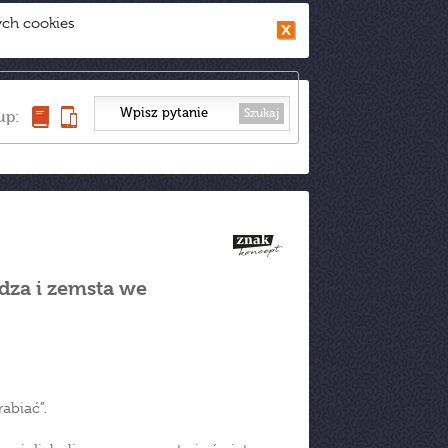
ych cookies
Szukaj
up:
dza i zemsta we
abiać”.