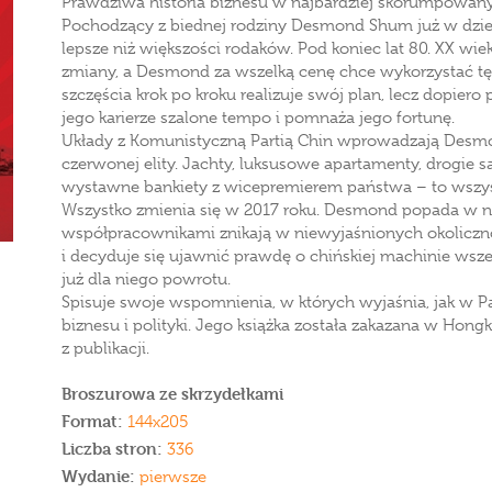
Prawdziwa historia biznesu w najbardziej skorumpowan
Pochodzący z biednej rodziny Desmond Shum już w dziec
lepsze niż większości rodaków. Pod koniec lat 80. XX wi
zmiany, a Desmond za wszelką cenę chce wykorzystać tę sz
szczęścia krok po kroku realizuje swój plan, lecz dopiero
jego karierze szalone tempo i pomnaża jego fortunę.
Układy z Komunistyczną Partią Chin wprowadzają Desmo
czerwonej elity. Jachty, luksusowe apartamenty, drogie 
wystawne bankiety z wicepremierem państwa – to wszyst
Wszystko zmienia się w 2017 roku. Desmond popada w ni
współpracownikami znikają w niewyjaśnionych okolicz
i decyduje się ujawnić prawdę o chińskiej machinie wsze
już dla niego powrotu.
Spisuje swoje wspomnienia, w których wyjaśnia, jak w 
biznesu i polityki. Jego książka została zakazana w Ho
z publikacji.
Broszurowa ze skrzydełkami
Format:
144x205
Liczba stron:
336
Wydanie:
pierwsze