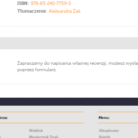
ISBN:
978-83-240-7759-5
Tłumaczenie:
Aleksandra Żak
Zapraszamy do napisania własnej recenzji, możesz wysła
poprzez formularz.
cza:
Menu:
Woblink
Aktualności
a
Miesięcznik Znak
Książki