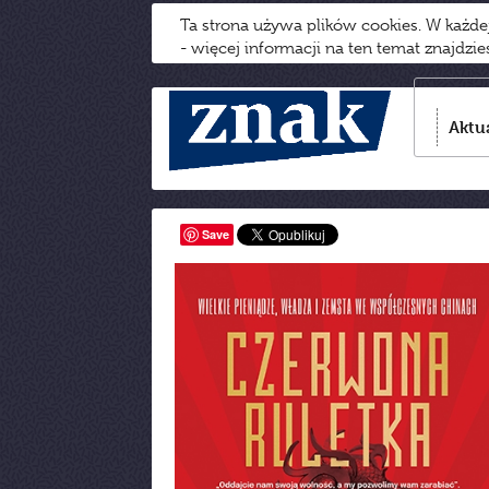
Ta strona używa plików cookies. W każd
- więcej informacji na ten temat znajdzi
Aktu
Save