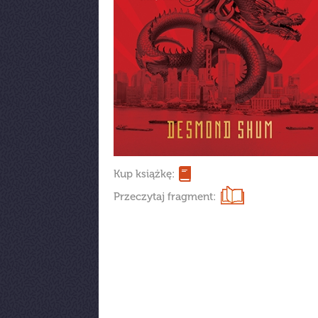
Kup książkę:
Przeczytaj fragment: