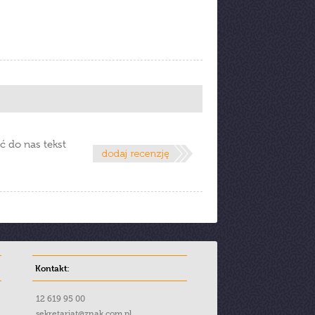
ć do nas tekst
Kontakt:
12 619 95 00
sekretariat@znak.com.pl