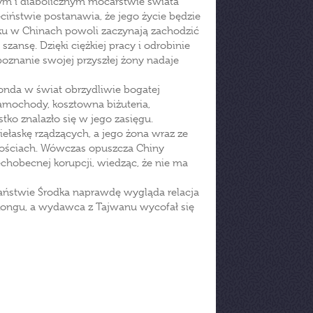
ym i diabolicznym mocarstwie świata
iństwie postanawia, że jego życie będzie
eku w Chinach powoli zaczynają zachodzić
ansę. Dzięki ciężkiej pracy i odrobinie
 poznanie swojej przyszłej żony nadaje
nda w świat obrzydliwie bogatej
samochody, kosztowna biżuteria,
ko znalazło się w jego zasięgu.
ełaskę rządzących, a jego żona wraz ze
nościach. Wówczas opuszcza Chiny
chobecnej korupcji, wiedząc, że nie ma
Państwie Środka naprawdę wygląda relacja
ngkongu, a wydawca z Tajwanu wycofał się