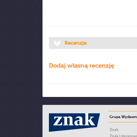
Recenzje
Dodaj własną recenzję
Grupa Wydawni
Znak
Znak Literanov