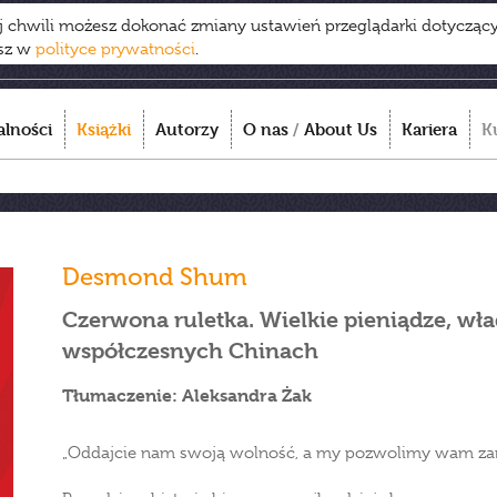
ej chwili możesz dokonać zmiany ustawień przeglądarki dotycząc
esz w
polityce prywatności
.
alności
Książki
Autorzy
O nas
/
About Us
Kariera
K
Desmond Shum
Czerwona ruletka. Wielkie pieniądze, wła
współczesnych Chinach
Tłumaczenie: Aleksandra Żak
„Oddajcie nam swoją wolność, a my pozwolimy wam zar