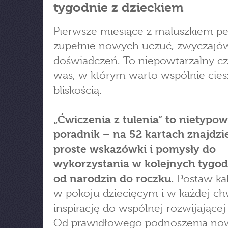
tygodnie z dzieckiem
Pierwsze miesiące z maluszkiem pe
zupełnie nowych uczuć, zwyczajów
doświadczeń. To niepowtarzalny cz
was, w którym warto wspólnie cies
bliskością.
„Ćwiczenia z tulenia” to nietypo
poradnik – na 52 kartach znajdzi
proste wskazówki i pomysły do
wykorzystania w kolejnych tygo
od narodzin do roczku.
Postaw ka
w pokoju dziecięcym i w każdej chw
inspirację do wspólnej rozwijające
Od prawidłowego podnoszenia no