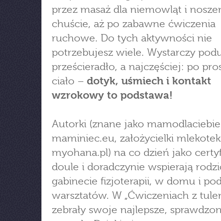
przez masaż dla niemowląt i nosze
chuście, aż po zabawne ćwiczenia
ruchowe. Do tych aktywności nie
potrzebujesz wiele. Wystarczy podu
prześcieradło, a najczęściej: po pr
ciało –
dotyk, uśmiech i kontakt
wzrokowy to podstawa!
Autorki (znane jako mamodlaciebie.
maminiec.eu, założycielki mlekoteka
myohana.pl) na co dzień jako cert
doule i doradczynie wspierają rod
gabinecie fizjoterapii, w domu i po
warsztatów. W „Ćwiczeniach z tulen
zebrały swoje najlepsze, sprawdzo