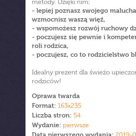
metody. Dzięki nim:
- lepiej poznasz swojego malucha
wzmocnisz waszą więź,
- wspomożesz rozwój ruchowy dz
- poczujesz się pewnie i kompete
roli rodzica,
- poczujesz, co to rodzicielstwo bl
Idealny prezent dla świeżo upiecz
rodziców!
Oprawa twarda
Format:
163x235
Liczba stron:
54
Wydanie:
pierwsze
Data pierwszego wydania:
2019-