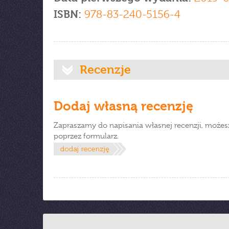
ISBN:
978-83-240-5156-4
Recenzje
Dodaj własną recenzję
Zapraszamy do napisania własnej recenzji, możes
poprzez formularz.