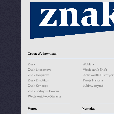
Grupa Wydawnicza:
Znak
Woblink
Znak Literanova
Miesięcznik Znak
Znak Horyzont
Ciekawostki Historyc
Znak Emotikon
Twoja Historia
Znak Koncept
Lubimy czytać
Znak JednymSłowem
Wydawnictwo Otwarte
Menu:
Kontakt: