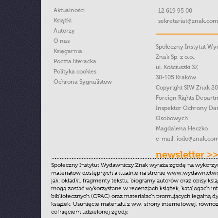
Aktualności
12 619 95 00
Książki
sekretariat@znak.com
Autorzy
O nas
Społeczny Instytut W
Księgarnia
Znak Sp. z o.o.,
Poczta literacka
ul. Kościuszki 37,
Polityka cookies
30-105 Kraków
Ochrona Sygnalistow
Copyright SIW Znak 2
Foreign Rights Depart
Inspektor Ochrony Da
Osobowych
Magdalena Heczko
e-mail:
iodo@znak.com
newsletter >
Społeczny Instytut Wydawniczy Znak wyraża zgodę na wykorzy
materiałów dostępnych aktualnie na stronie www.wydawnictwoz
jak: okładki, fragmenty tekstu, biogramy autorów oraz opisy ksią
mogą zostać wykorzystane w recenzjach książek, katalogach i
bibliotecznych (OPAC) oraz materiałach promujących legalną dy
książek. Usunięcie materiału z ww. strony internetowej, równoz
cofnięciem udzielonej zgody.