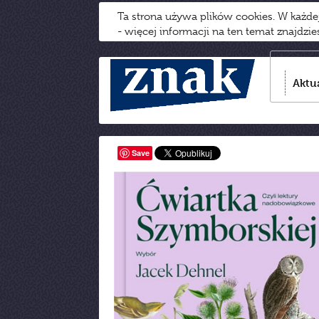
Ta strona używa plików cookies. W każd
- więcej informacji na ten temat znajdzi
Aktu
Save