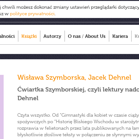
ej chwili możesz dokonać zmiany ustawień przeglądarki dotycząc
esz w
polityce prywatności
.
alności
Książki
Autorzy
O nas
/
About Us
Kariera
K
Wisława Szymborska
,
Jacek Dehnel
Ćwiartka Szymborskiej, czyli lektury n
Dehnel
Czyta wszystko. Od "Gimnastyki dla kobiet w czasie ciąż
spożywczych po "Historię Bliskiego Wschodu w starożytno
rozprawia w felietonach przez lata publikowanych na ł
błyskotliwie złośliwe teksty w połączeniu ze słynnymi w