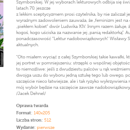
Szymborskiej. W jej wyborach lekturowych odbija się świa
latach 70. jeszcze
z lekkim sceptycyzmem prosi czytelnika, by nie zaliczał je
wyraźnym zadowoleniem zauważa, że „feminizm jest na 
„piekłem kobiet” dwór Ludwika XIV. Innym razem żałuje, 
kogoś, kogo uściska za nazwanie jej „panią redaktorką”.
ponadczasowość "Lektur nadobowiązkowych" Wisławy Sz
aktualnych.
"Oto miałem wyciąć z całej Szymborskiej takie kawałki, k
jej portret w pomniejszeniu: strzępki o wspólnej objętoś
to niemożliwe: jeśli z dwudziestu palców u rąk weźmiem
dwojga uszu do wyboru jedną sztukę tego lub owego, po
szczęście nieco łatwiejsze, ale i tak ryzyko wykrzywienia 
mój wybór będzie na szczęście zawsze nadobowiązkowy
/Jacek Dehnel/
Oprawa twarda
Format:
140x205
Liczba stron:
512
Wydanie:
pierwsze