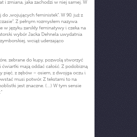
t i zmiana, jaka zachodzi w niej samej. W
j do „wojujących feministek”. W 90. już z
czasie”. Z pełnym rozmysłem nazywa
że w języku zanikły feminatywy i czeka na
 Autorski wybór Jacka Dehnela uwydatnia
ymborskiej, wciąż uderzająco
tóre, zebrane do kupy, pozwolą stworzyć
ci ćwiartki mają oddać całość. Z podobizną
y pięć, z zębów – osiem, z dwojga oczu i
wstać musi potwór. Z tekstami to na
noblistki jest znaczne. (…) W tym sensie
."