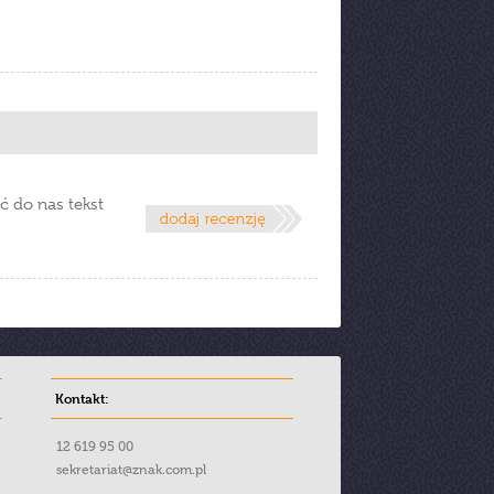
ć do nas tekst
Kontakt:
12 619 95 00
sekretariat@znak.com.pl