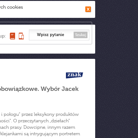
ych cookies
Szukaj
up:
adobowiązkowe. Wybór Jacek
y i połogu" przez leksykony produktów
ści". O przeczytanych „dziełach”
amach prasy. Dowcipne, innym razem
yklejankami są intrygującym portretem