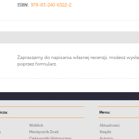
ISBN:
978-83-240-6322-2
Zapraszamy do napisania własnej recenzji, możesz wysła
poprzez formularz.
cza:
Menu:
Woblink
Aktualności
a
Miesięcznik Znak
Książki
Ciekawostki Historyczne
Autorzy