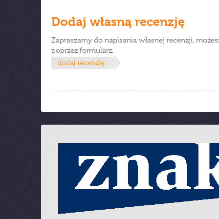
Dodaj własną recenzję
Zapraszamy do napisania własnej recenzji, możes
poprzez formularz.