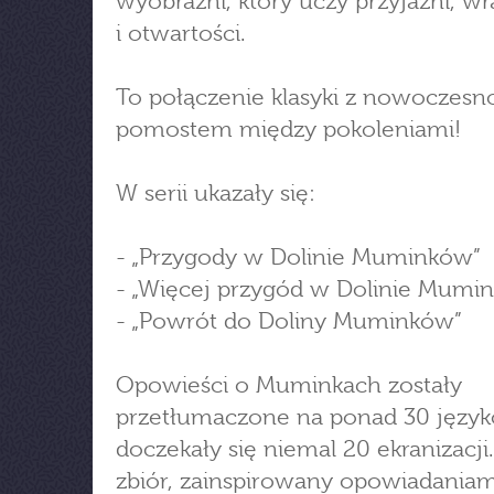
wyobraźni, który uczy przyjaźni, wr
i otwartości.
To połączenie klasyki z nowoczesno
pomostem między pokoleniami!
W serii ukazały się:
- „Przygody w Dolinie Muminków”
- „Więcej przygód w Dolinie Mumi
- „Powrót do Doliny Muminków”
Opowieści o Muminkach zostały
przetłumaczone na ponad 30 język
doczekały się niemal 20 ekranizacji
zbiór, zainspirowany opowiadaniam