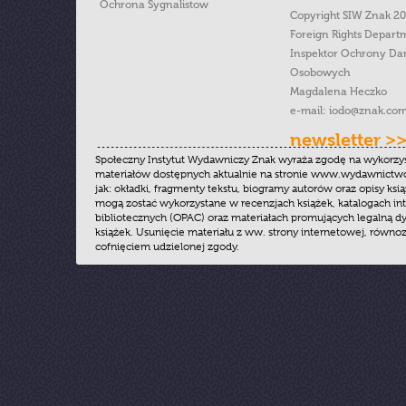
Ochrona Sygnalistow
Copyright SIW Znak 2
Foreign Rights Depart
Inspektor Ochrony Da
Osobowych
Magdalena Heczko
e-mail:
iodo@znak.com
newsletter >
Społeczny Instytut Wydawniczy Znak wyraża zgodę na wykorzy
materiałów dostępnych aktualnie na stronie www.wydawnictwoz
jak: okładki, fragmenty tekstu, biogramy autorów oraz opisy ksią
mogą zostać wykorzystane w recenzjach książek, katalogach i
bibliotecznych (OPAC) oraz materiałach promujących legalną dy
książek. Usunięcie materiału z ww. strony internetowej, równoz
cofnięciem udzielonej zgody.