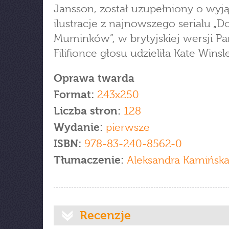
Jansson, został uzupełniony o wyj
ilustracje z najnowszego serialu „Do
Muminków”, w brytyjskiej wersji Pa
Filifionce głosu udzieliła Kate Winsle
Oprawa twarda
Format:
243x250
Liczba stron:
128
Wydanie:
pierwsze
ISBN:
978-83-240-8562-0
Tłumaczenie:
Aleksandra Kamińsk
Recenzje