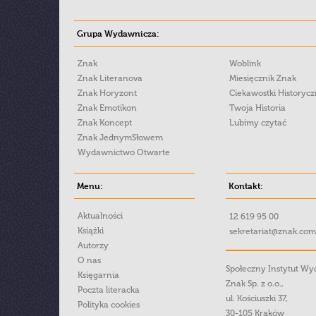
Grupa Wydawnicza:
Znak
Woblink
Znak Literanova
Miesięcznik Znak
Znak Horyzont
Ciekawostki Historyc
Znak Emotikon
Twoja Historia
Znak Koncept
Lubimy czytać
Znak JednymSłowem
Wydawnictwo Otwarte
Menu:
Kontakt:
Aktualności
12 619 95 00
Książki
sekretariat@znak.com
Autorzy
O nas
Społeczny Instytut W
Księgarnia
Znak Sp. z o.o.,
Poczta literacka
ul. Kościuszki 37,
Polityka cookies
30-105 Kraków