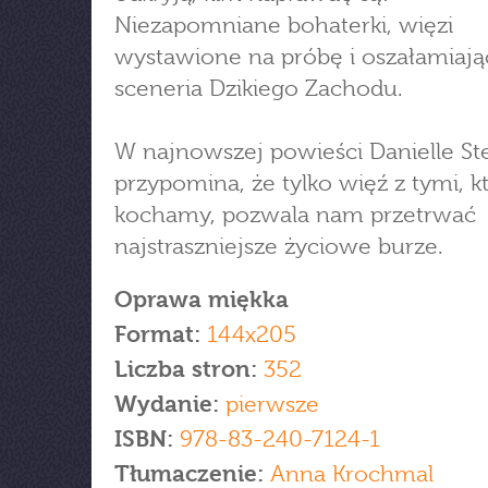
Niezapomniane bohaterki, więzi
wystawione na próbę i oszałamiają
sceneria Dzikiego Zachodu.
W najnowszej powieści Danielle St
przypomina, że tylko więź z tymi, k
kochamy, pozwala nam przetrwać
najstraszniejsze życiowe burze.
Oprawa miękka
Format:
144x205
Liczba stron:
352
Wydanie:
pierwsze
ISBN:
978-83-240-7124-1
Tłumaczenie:
Anna Krochmal