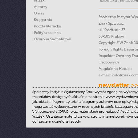
Książki
sekretariat@znak.com
Autorzy
O nas
Społeczny Instytut W
Księgarnia
Znak Sp. z o.o.,
Poczta literacka
ul. Kościuszki 37,
Polityka cookies
30-105 Kraków
Ochrona Sygnalistow
Copyright SIW Znak 2
Foreign Rights Depart
Inspektor Ochrony Da
Osobowych
Magdalena Heczko
e-mail:
iodo@znak.com
newsletter >
Społeczny Instytut Wydawniczy Znak wyraża zgodę na wykorzy
materiałów dostępnych aktualnie na stronie www.wydawnictwoz
jak: okładki, fragmenty tekstu, biogramy autorów oraz opisy ksią
mogą zostać wykorzystane w recenzjach książek, katalogach i
bibliotecznych (OPAC) oraz materiałach promujących legalną dy
książek. Usunięcie materiału z ww. strony internetowej, równoz
cofnięciem udzielonej zgody.