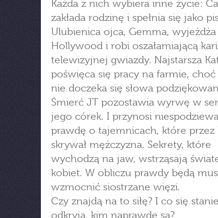
Każda z nich wybiera inne życie: Ca
zakłada rodzinę i spełnia się jako pi
Ulubienica ojca, Gemma, wyjeżdża
Hollywood i robi oszałamiającą kar
telewizyjnej gwiazdy. Najstarsza Ka
poświęca się pracy na farmie, choć
nie doczeka się słowa podziękowan
Śmierć JT pozostawia wyrwę w se
jego córek. I przynosi niespodziew
prawdę o tajemnicach, które przez 
skrywał mężczyzna. Sekrety, które
wychodzą na jaw, wstrząsają świa
kobiet. W obliczu prawdy będą mus
wzmocnić siostrzane więzi.
Czy znajdą na to siłę? I co się stani
odkryją, kim naprawdę są?