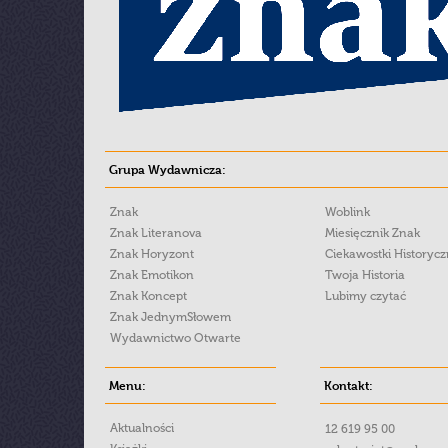
Grupa Wydawnicza:
Znak
Woblink
Znak Literanova
Miesięcznik Znak
Znak Horyzont
Ciekawostki Historyc
Znak Emotikon
Twoja Historia
Znak Koncept
Lubimy czytać
Znak JednymSłowem
Wydawnictwo Otwarte
Menu:
Kontakt:
Aktualności
12 619 95 00