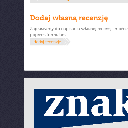
Dodaj własną recenzję
Zapraszamy do napisania własnej recenzji, możes
poprzez formularz.