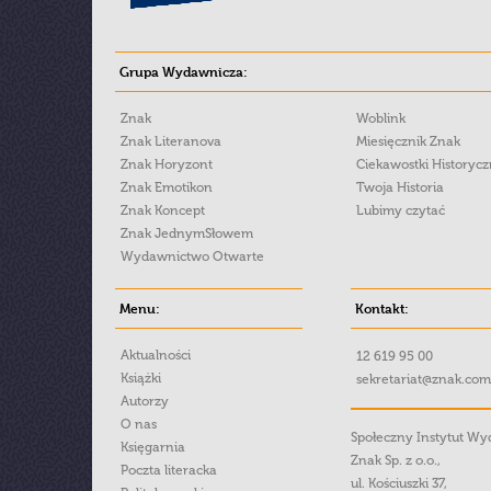
Grupa Wydawnicza:
Znak
Woblink
Znak Literanova
Miesięcznik Znak
Znak Horyzont
Ciekawostki Historyc
Znak Emotikon
Twoja Historia
Znak Koncept
Lubimy czytać
Znak JednymSłowem
Wydawnictwo Otwarte
Menu:
Kontakt:
Aktualności
12 619 95 00
Książki
sekretariat@znak.com
Autorzy
O nas
Społeczny Instytut W
Księgarnia
Znak Sp. z o.o.,
Poczta literacka
ul. Kościuszki 37,