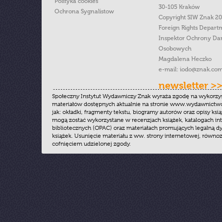
Polityka cookies
30-105 Kraków
Ochrona Sygnalistow
Copyright SIW Znak 2
Foreign Rights Depart
Inspektor Ochrony Da
Osobowych
Magdalena Heczko
e-mail:
iodo@znak.com
newsletter >
Społeczny Instytut Wydawniczy Znak wyraża zgodę na wykorzy
materiałów dostępnych aktualnie na stronie www.wydawnictwoz
jak: okładki, fragmenty tekstu, biogramy autorów oraz opisy ksią
mogą zostać wykorzystane w recenzjach książek, katalogach i
bibliotecznych (OPAC) oraz materiałach promujących legalną dy
książek. Usunięcie materiału z ww. strony internetowej, równoz
cofnięciem udzielonej zgody.