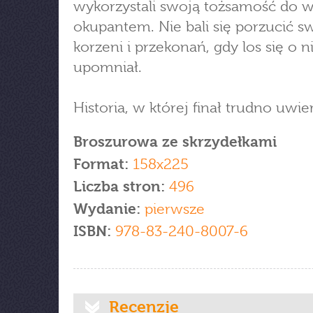
wykorzystali swoją tożsamość do wa
okupantem. Nie bali się porzucić s
korzeni i przekonań, gdy los się o n
upomniał.
Historia, w której finał trudno uwie
Broszurowa ze skrzydełkami
Format:
158x225
Liczba stron:
496
Wydanie:
pierwsze
ISBN:
978-83-240-8007-6
Recenzje