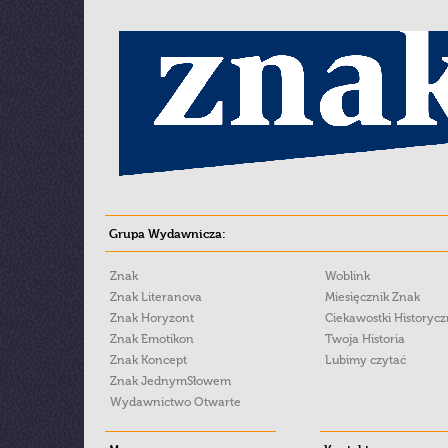
Grupa Wydawnicza:
Znak
Woblink
Znak Literanova
Miesięcznik Znak
Znak Horyzont
Ciekawostki Historyc
Znak Emotikon
Twoja Historia
Znak Koncept
Lubimy czytać
Znak JednymSłowem
Wydawnictwo Otwarte