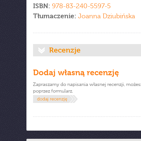
ISBN:
978-83-240-5597-5
Tłumaczenie:
Joanna Dziubińska
Recenzje
Dodaj własną recenzję
Zapraszamy do napisania własnej recenzji, możes
poprzez formularz.