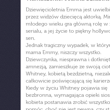
Dziewięcioletnia Emma jest uwielb
przez widzów dziecięcą aktorką. M
młodego wieku gra główną rolę w
serialu, a jej życie to piękny holly
sen.
Jednak tragiczny wypadek, w który
mama Emmy, niszczy wszystko.
Dziewczynka, niesprawna i dotknię
amnezją, zamieszkuje ze swoją ciot
Whitney, kobietą bezdzietną, niezal
całkowicie poświęcającą się karierz
Kiedy w życiu Whitney pojawia się
bezbronna, wymagająca opieki sios
kobieta postanawia zrobić wszystko,
pomóc, choć nie jest pewna, czy st