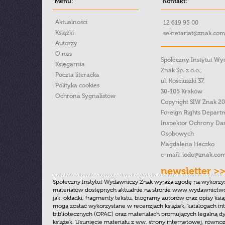
Menu:
Kontakt:
Aktualności
12 619 95 00
Książki
sekretariat@znak.com
Autorzy
O nas
Społeczny Instytut W
Księgarnia
Znak Sp. z o.o.,
Poczta literacka
ul. Kościuszki 37,
Polityka cookies
30-105 Kraków
Ochrona Sygnalistow
Copyright SIW Znak 2
Foreign Rights Depart
Inspektor Ochrony Da
Osobowych
Magdalena Heczko
e-mail:
iodo@znak.com
newsletter >
Społeczny Instytut Wydawniczy Znak wyraża zgodę na wykorzy
materiałów dostępnych aktualnie na stronie www.wydawnictwoz
jak: okładki, fragmenty tekstu, biogramy autorów oraz opisy ksią
mogą zostać wykorzystane w recenzjach książek, katalogach i
bibliotecznych (OPAC) oraz materiałach promujących legalną dy
książek. Usunięcie materiału z ww. strony internetowej, równoz