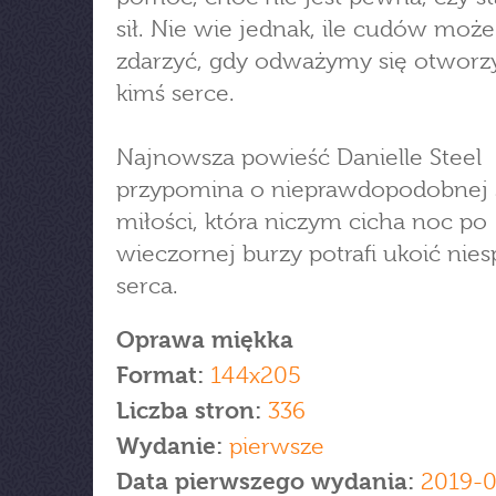
sił. Nie wie jednak, ile cudów może
zdarzyć, gdy odważymy się otworz
kimś serce.
Najnowsza powieść Danielle Steel
przypomina o nieprawdopodobnej s
miłości, która niczym cicha noc po
wieczornej burzy potrafi ukoić nie
serca.
Oprawa miękka
Format:
144x205
Liczba stron:
336
Wydanie:
pierwsze
Data pierwszego wydania:
2019-0