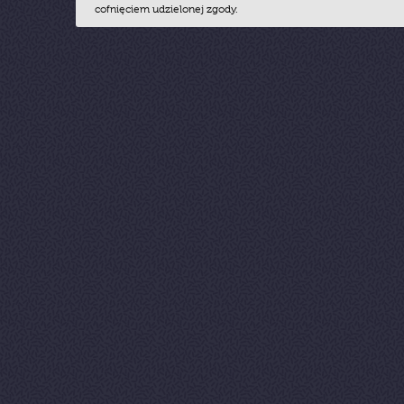
cofnięciem udzielonej zgody.