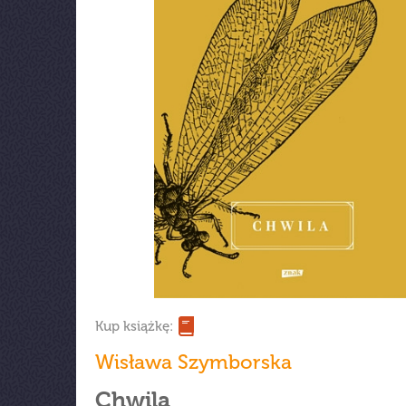
Kup książkę:
Wisława Szymborska
Chwila