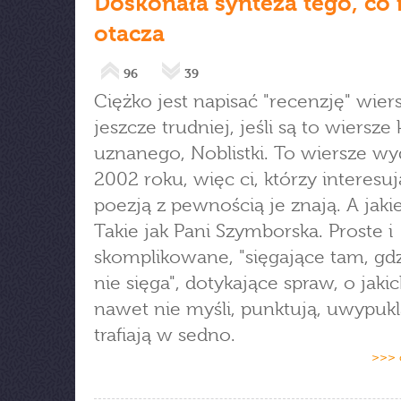
Doskonała synteza tego, co 
otacza
96
39
Ciężko jest napisać "recenzję" wiers
jeszcze trudniej, jeśli są to wiersze
uznanego, Noblistki. To wiersze w
2002 roku, więc ci, którzy interesuj
poezją z pewnością je znają. A jakie
Takie jak Pani Szymborska. Proste i
skomplikowane, "sięgające tam, gd
nie sięga", dotykające spraw, o jakic
nawet nie myśli, punktują, uwypukl
trafiają w sedno.
>>> 