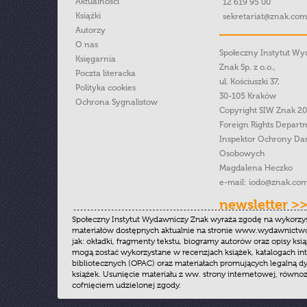
Aktualności
12 619 95 00
Książki
sekretariat@znak.com
Autorzy
O nas
Społeczny Instytut W
Księgarnia
Znak Sp. z o.o.,
Poczta literacka
ul. Kościuszki 37,
Polityka cookies
30-105 Kraków
Ochrona Sygnalistow
Copyright SIW Znak 2
Foreign Rights Depart
Inspektor Ochrony Da
Osobowych
Magdalena Heczko
e-mail:
iodo@znak.com
newsletter >
Społeczny Instytut Wydawniczy Znak wyraża zgodę na wykorzy
materiałów dostępnych aktualnie na stronie www.wydawnictwoz
jak: okładki, fragmenty tekstu, biogramy autorów oraz opisy ksią
mogą zostać wykorzystane w recenzjach książek, katalogach i
bibliotecznych (OPAC) oraz materiałach promujących legalną dy
książek. Usunięcie materiału z ww. strony internetowej, równoz
cofnięciem udzielonej zgody.