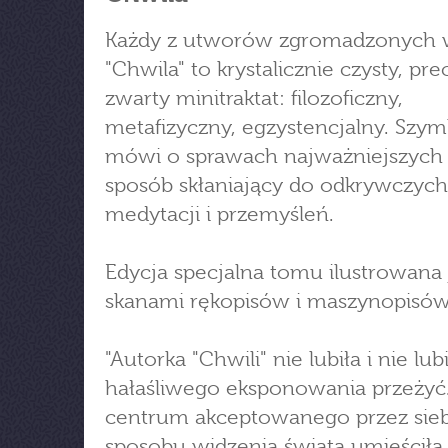
Każdy z utworów zgromadzonych 
"Chwila" to krystalicznie czysty, pre
zwarty minitraktat: filozoficzny,
metafizyczny, egzystencjalny. Szy
mówi o sprawach najważniejszych
sposób skłaniający do odkrywczych
medytacji i przemyśleń.
Edycja specjalna tomu ilustrowana 
skanami rękopisów i maszynopisów
"Autorka "Chwili" nie lubiła i nie lub
hałaśliwego eksponowania przeżyć
centrum akceptowanego przez sieb
sposobu widzenia świata umieściła