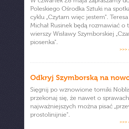
W czwartek 28 maja zapraszamy d
Poleskiego Ośrodka Sztuki na spotk
cyklu „Czytam więc jestem". Teresa
Michał Rusinek będą rozmawiać o 
wierszy Wisławy Szymborskiej „Cza
piosenka".
>>> 
Odkryj Szymborską na now
Sięgnij po wznowione tomiki Noblist
przekonaj się, że nawet o sprawac
najważniejszych można pisać „prz
prostolinijnie".
>>> 