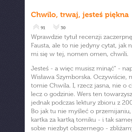
Chwilo, trwaj, jesteś piękna
91
30
Wprawdzie tytuł recenzji zaczerpn
Fausta, ale to nie jedyny cytat, jak
mi się w tej, nomen omen, chwili.
Jesteś - a więc musisz minąć" - nap
Wisława Szymborska. Oczywiście, 
tomie Chwila. I, rzecz jasna, nie o c
lecz o godzinie. Wers ten towarzys
jednak podczas lektury zbioru z 20
Bo jak tu nie myśleć o przemijaniu,
kartka za kartką tomiku - i tak sam
sobie niezbyt obszernego - zbliżam