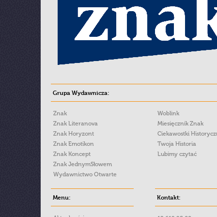
Grupa Wydawnicza:
Znak
Woblink
Znak Literanova
Miesięcznik Znak
Znak Horyzont
Ciekawostki Historyc
Znak Emotikon
Twoja Historia
Znak Koncept
Lubimy czytać
Znak JednymSłowem
Wydawnictwo Otwarte
Menu:
Kontakt: