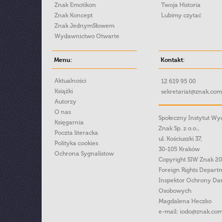
Znak Emotikon
Twoja Historia
Znak Koncept
Lubimy czytać
Znak JednymSłowem
Wydawnictwo Otwarte
Menu:
Kontakt:
Aktualności
12 619 95 00
Książki
sekretariat@znak.com
Autorzy
O nas
Społeczny Instytut W
Księgarnia
Znak Sp. z o.o.,
Poczta literacka
ul. Kościuszki 37,
Polityka cookies
30-105 Kraków
Ochrona Sygnalistow
Copyright SIW Znak 2
Foreign Rights Depart
Inspektor Ochrony Da
Osobowych
Magdalena Heczko
e-mail:
iodo@znak.com