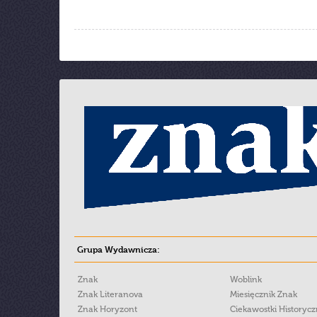
Grupa Wydawnicza:
Znak
Woblink
Znak Literanova
Miesięcznik Znak
Znak Horyzont
Ciekawostki Historyc