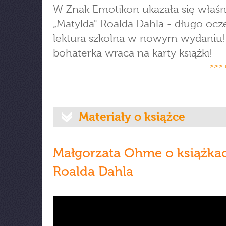
W Znak Emotikon ukazała się właśn
„Matylda" Roalda Dahla - długo oc
lektura szkolna w nowym wydaniu
bohaterka wraca na karty książki!
>>> 
Materiały o książce
Małgorzata Ohme o książka
Roalda Dahla