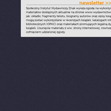
newsletter >
Społeczny Instytut Wydawniczy Znak wyraża zgodę na wykorzy
materiałów dostępnych aktualnie na stronie www.wydawnictwoz
jak: okładki, fragmenty tekstu, biogramy autorów oraz opisy ksią
mogą zostać wykorzystane w recenzjach książek, katalogach i
bibliotecznych (OPAC) oraz materiałach promujących legalną dy
książek. Usunięcie materiału z ww. strony internetowej, równoz
cofnięciem udzielonej zgody.