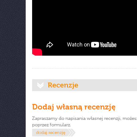
Recenzje
Dodaj własną recenzję
Zapraszamy do napisania własnej recenzji, możes
poprzez formularz.