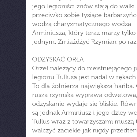
jego legioniści znów stają do walki
przeciwko sobie tysiące barbarzyń
wodzą charyzmatycznego wodza
Arminiusza, który teraz marzy tylko
jednym. Zmiażdżyć Rzymian po raz 
ODZYSKAĆ ORŁA
Orzeł należący do nieistniejącego j
legionu Tullusa jest nadal w rękac
To dla żołnierza największa hańba.
rusza rzymska wyprawa odwetowa,
odzyskanie wydaje się bliskie. Równ
są jednak Arminiusz i jego dzicy w
Tullus wraz z towarzyszami muszą 
walczyć zaciekle jak nigdy przedte