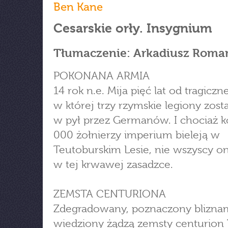
Ben Kane
Cesarskie orły. Insygnium
Tłumaczenie: Arkadiusz Roma
POKONANA ARMIA
14 rok n.e. Mija pięć lat od tragiczne
w której trzy rzymskie legiony zosta
w pył przez Germanów. I chociaż k
000 żołnierzy imperium bieleją w
Teutoburskim Lesie, nie wszyscy oni
w tej krwawej zasadzce.
ZEMSTA CENTURIONA
Zdegradowany, poznaczony bliznam
wiedziony żądzą zemsty centurion T