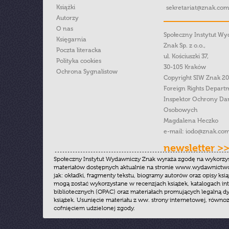
Książki
sekretariat@znak.com
Autorzy
O nas
Społeczny Instytut W
Księgarnia
Znak Sp. z o.o.,
Poczta literacka
ul. Kościuszki 37,
Polityka cookies
30-105 Kraków
Ochrona Sygnalistow
Copyright SIW Znak 2
Foreign Rights Depart
Inspektor Ochrony Da
Osobowych
Magdalena Heczko
e-mail:
iodo@znak.com
newsletter >
Społeczny Instytut Wydawniczy Znak wyraża zgodę na wykorzy
materiałów dostępnych aktualnie na stronie www.wydawnictwoz
jak: okładki, fragmenty tekstu, biogramy autorów oraz opisy ksią
mogą zostać wykorzystane w recenzjach książek, katalogach i
bibliotecznych (OPAC) oraz materiałach promujących legalną dy
książek. Usunięcie materiału z ww. strony internetowej, równoz
cofnięciem udzielonej zgody.