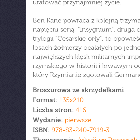
uratować przynajmniej życie.
Ben Kane powraca z kolejną trzym
napięciu serią. "Insygnium", druga 
trylogii "Cesarskie orły", to opowieś
losach żołnierzy ocalałych po jedne
największych klęsk militarnych im
rzymskiego w historii i krwawym o
który Rzymianie zgotowali Germa
Broszurowa ze skrzydełkami
Format:
135x210
Liczba stron:
416
Wydanie:
pierwsze
ISBN:
978-83-240-7919-3