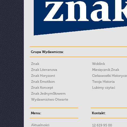
Grupa Wydawnicza:
Znak
Woblink
Znak Literanova
Miesięcznik Znak
Znak Horyzont
Ciekawostki Historyc
Znak Emotikon
Twoja Historia
Znak Koncept
Lubimy czytać
Znak JednymSłowem
Wydawnictwo Otwarte
Menu:
Kontakt:
Aktualności
12 619 95 00