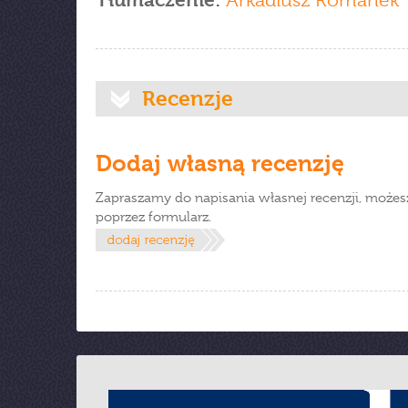
Tłumaczenie:
Arkadiusz Romanek
Recenzje
Dodaj własną recenzję
Zapraszamy do napisania własnej recenzji, możes
poprzez formularz.