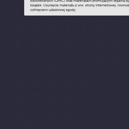
bibliotecznych (OPAC) oraz materiałach promujących legalną dy
książek. Usunięcie materiału z ww. strony internetowej, równoz
cofnięciem udzielonej zgody.