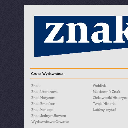
Grupa Wydawnicza:
Znak
Woblink
Znak Literanova
Miesięcznik Znak
Znak Horyzont
Ciekawostki Historyc
Znak Emotikon
Twoja Historia
Znak Koncept
Lubimy czytać
Znak JednymSłowem
Wydawnictwo Otwarte