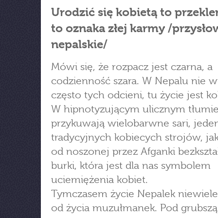
Urodzić się kobietą to przekl
to oznaka złej karmy /przysło
nepalskie/
Mówi się, że rozpacz jest czarna, a
codzienność szara. W Nepalu nie wi
często tych odcieni, tu życie jest k
W hipnotyzującym ulicznym tłumi
przykuwają wielobarwne sari, jede
tradycyjnych kobiecych strojów, ja
od noszonej przez Afganki bezkszta
burki, która jest dla nas symbolem
uciemiężenia kobiet.
Tymczasem życie Nepalek niewiele 
od życia muzułmanek. Pod grubsz