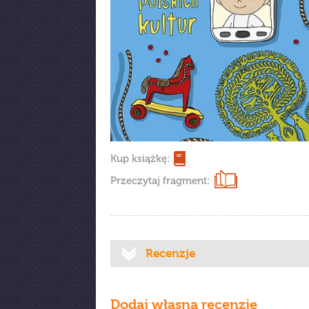
Kup książkę:
Przeczytaj fragment:
Recenzje
Dodaj własną recenzję