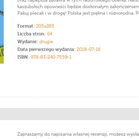
oraz najlepsza zabawa w rytm radomskiego oberka. Natł
kaszubskich opowieści będzie doskonałym zakończeniem
Pakuj plecak i w drogę! Polska jest piękna i różnorodna. P
Format:
205x285
Liczba stron:
64
Wydanie:
drugie
Data pierwszego wydania:
2018-07-16
ISBN:
978-83-240-7559-1
Zapraszamy do napisania własnej recenzji, możesz wysła