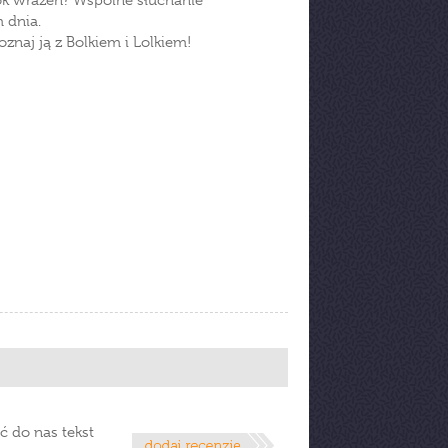
ok wrażeń? Wspólne słuchanie
 dnia.
oznaj ją z Bolkiem i Lolkiem!
ć do nas tekst