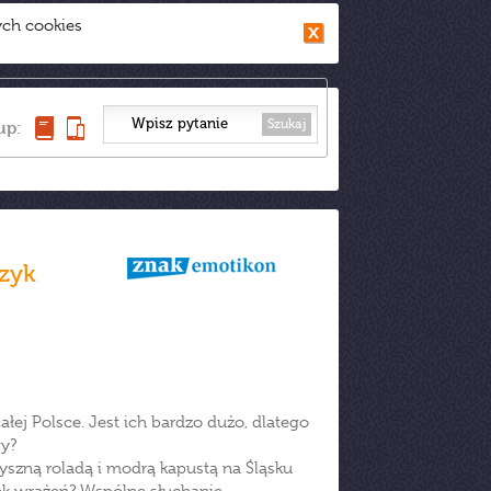
ych cookies
Szukaj
up:
zyk
łej Polsce. Jest ich bardzo dużo, dlatego
wy?
pyszną roladą i modrą kapustą na Śląsku