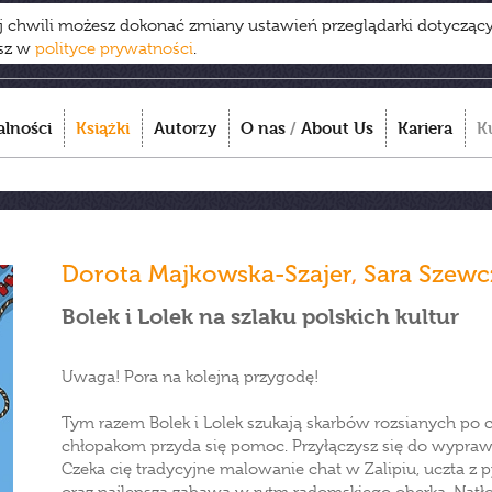
ej chwili możesz dokonać zmiany ustawień przeglądarki dotycząc
esz w
polityce prywatności
.
alności
Książki
Autorzy
O nas
/
About Us
Kariera
K
Dorota Majkowska-Szajer
,
Sara Szewc
Bolek i Lolek na szlaku polskich kultur
Uwaga! Pora na kolejną przygodę!
Tym razem Bolek i Lolek szukają skarbów rozsianych po ca
chłopakom przyda się pomoc. Przyłączysz się do wypra
Czeka cię tradycyjne malowanie chat w Zalipiu, uczta z 