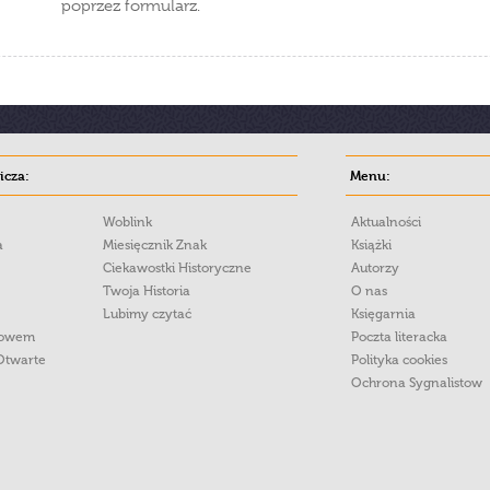
poprzez formularz.
cza:
Menu:
Woblink
Aktualności
a
Miesięcznik Znak
Książki
Ciekawostki Historyczne
Autorzy
Twoja Historia
O nas
Lubimy czytać
Księgarnia
łowem
Poczta literacka
Otwarte
Polityka cookies
Ochrona Sygnalistow