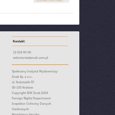
Kontakt:
12 619 95 00
sekretariat@znak.com.pl
Społeczny Instytut Wydawniczy
Znak Sp. z o.o.,
ul. Kościuszki 37,
30-105 Kraków
Copyright SIW Znak 2014
Foreign Rights Department
Inspektor Ochrony Danych
Osobowych
Magdalena Heczko