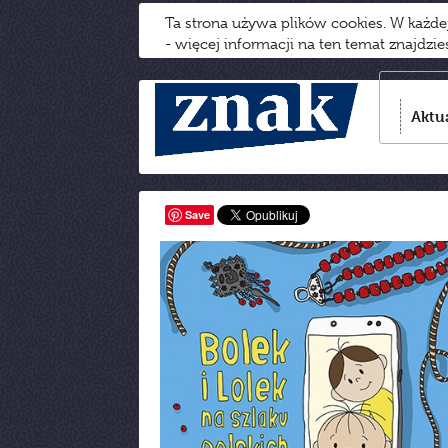
Ta strona używa plików cookies. W każd
- więcej informacji na ten temat znajdzi
Aktu
Save