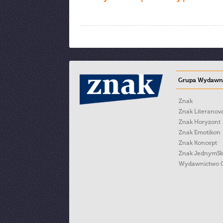
Grupa Wydawni
Znak
Znak Literanov
Znak Horyzont
Znak Emotikon
Znak Koncept
Znak JednymS
Wydawnictwo 