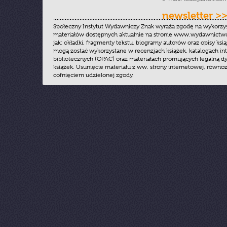
newsletter >
Społeczny Instytut Wydawniczy Znak wyraża zgodę na wykorzy
materiałów dostępnych aktualnie na stronie www.wydawnictwoz
jak: okładki, fragmenty tekstu, biogramy autorów oraz opisy ksią
mogą zostać wykorzystane w recenzjach książek, katalogach i
bibliotecznych (OPAC) oraz materiałach promujących legalną dy
książek. Usunięcie materiału z ww. strony internetowej, równoz
cofnięciem udzielonej zgody.