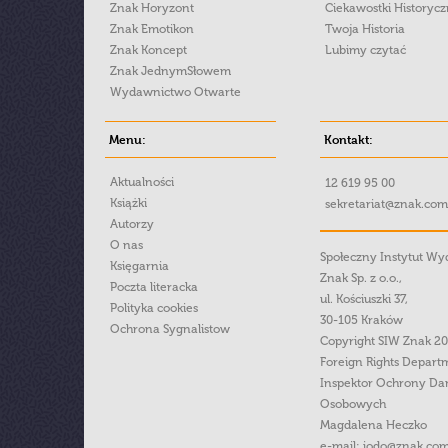
Znak Horyzont
Ciekawostki Historyc
Znak Emotikon
Twoja Historia
Znak Koncept
Lubimy czytać
Znak JednymSłowem
Wydawnictwo Otwarte
Menu:
Kontakt:
Aktualności
12 619 95 00
Książki
sekretariat@znak.com
Autorzy
O nas
Społeczny Instytut W
Księgarnia
Znak Sp. z o.o.,
Poczta literacka
ul. Kościuszki 37,
Polityka cookies
30-105 Kraków
Ochrona Sygnalistow
Copyright SIW Znak 2
Foreign Rights Depart
Inspektor Ochrony Da
Osobowych
Magdalena Heczko
e-mail:
iodo@znak.com