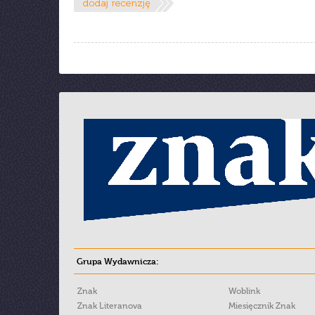
Grupa Wydawnicza:
Znak
Woblink
Znak Literanova
Miesięcznik Znak