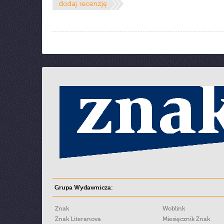
Grupa Wydawnicza:
Znak
Woblink
Znak Literanova
Miesięcznik Znak