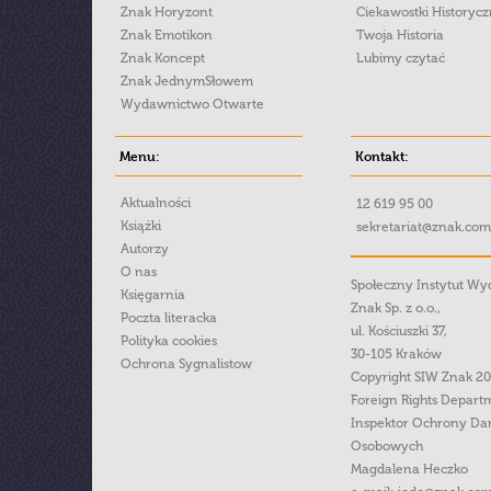
Znak Horyzont
Ciekawostki Historyc
Znak Emotikon
Twoja Historia
Znak Koncept
Lubimy czytać
Znak JednymSłowem
Wydawnictwo Otwarte
Menu:
Kontakt:
Aktualności
12 619 95 00
Książki
sekretariat@znak.com
Autorzy
O nas
Społeczny Instytut W
Księgarnia
Znak Sp. z o.o.,
Poczta literacka
ul. Kościuszki 37,
Polityka cookies
30-105 Kraków
Ochrona Sygnalistow
Copyright SIW Znak 2
Foreign Rights Depart
Inspektor Ochrony Da
Osobowych
Magdalena Heczko