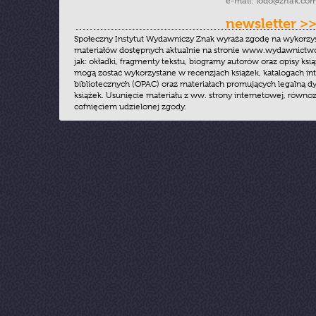
e-mail:
iodo@znak.com
newsletter >
Społeczny Instytut Wydawniczy Znak wyraża zgodę na wykorzy
materiałów dostępnych aktualnie na stronie www.wydawnictwoz
jak: okładki, fragmenty tekstu, biogramy autorów oraz opisy ksią
mogą zostać wykorzystane w recenzjach książek, katalogach i
bibliotecznych (OPAC) oraz materiałach promujących legalną dy
książek. Usunięcie materiału z ww. strony internetowej, równoz
cofnięciem udzielonej zgody.