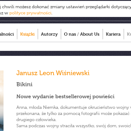
ej chwili możesz dokonać zmiany ustawień przeglądarki dotycząc
esz w
polityce prywatności
.
alności
Książki
Autorzy
O nas
/
About Us
Kariera
K
Janusz Leon Wiśniewski
Bikini
Nowe wydanie bestsellerowej powieści
Anna, młoda Niemka, dokumentuje okrucieństwo wojny w
przekonana, że tylko za pomocą fotografii może pokazać 
drugiego człowieka.
Sama podczas wojny straciła wszystko, swój dom, swoich