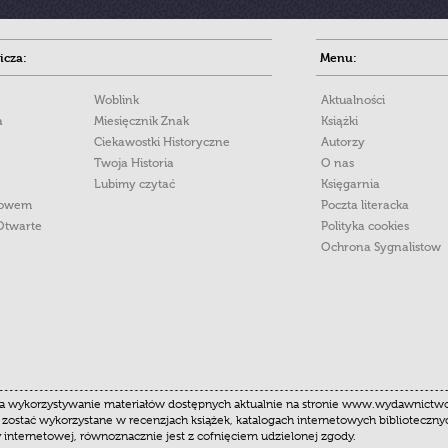
cza:
Menu:
Woblink
Aktualności
a
Miesięcznik Znak
Książki
Ciekawostki Historyczne
Autorzy
Twoja Historia
O nas
Lubimy czytać
Księgarnia
łowem
Poczta literacka
Otwarte
Polityka cookies
Ochrona Sygnalistow
 wykorzystywanie materiałów dostępnych aktualnie na stronie www.wydawnictwoznak
 zostać wykorzystane w recenzjach książek, katalogach internetowych biblioteczn
y internetowej, równoznacznie jest z cofnięciem udzielonej zgody.