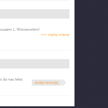
anuszem L. Wiśniewskim!
>>> czytaj więcej
ć do nas tekst