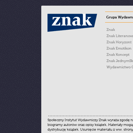
Grupa Wydawni
Znak
Znak Literanov
Znak Horyzont
Znak Emotikon
Znak Koncept
Znak JednymS
Wydawnictwo 
Społeczny Instytut Wydawniczy Znak wyraża zgodę na
biogramy autorów oraz opisy książek. Materiały mogą
dystrybucję książek. Usunięcie materiału z ww. stron