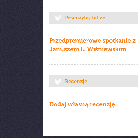
Przeczytaj także
Przedpremierowe spotkanie z
Januszem L. Wiśniewskim
Recenzje
Dodaj własną recenzję