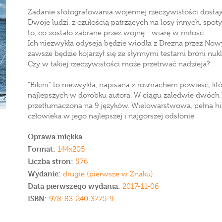
Zadanie sfotografowania wojennej rzeczywistości dostaje 
Dwoje ludzi, z czułością patrzących na losy innych, spot
to, co zostało zabrane przez wojnę - wiarę w miłość.
Ich niezwykła odyseja będzie wiodła z Drezna przez Nowy J
zawsze będzie kojarzył się ze słynnymi testami broni nukl
Czy w takiej rzeczywistości może przetrwać nadzieja?
"Bikini" to niezwykła, napisana z rozmachem powieść, któ
najlepszych w dorobku autora. W ciągu zaledwie dwóch 
przetłumaczona na 9 języków. Wielowarstwowa, pełna hi
człowieka w jego najlepszej i najgorszej odsłonie.
Oprawa miękka
Format:
144x205
Liczba stron:
576
Wydanie:
drugie (pierwsze w Znaku)
Data pierwszego wydania:
2017-11-06
ISBN:
978-83-240-3775-9