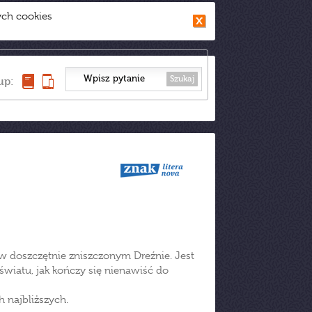
ych cookies
Szukaj
up:
 doszczętnie zniszczonym Dreźnie. Jest
światu, jak kończy się nienawiść do
 najbliższych.