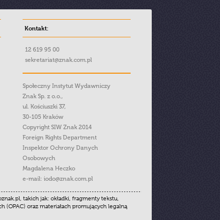
Kontakt:
12 619 95 00
sekretariat@znak.com.pl
Społeczny Instytut Wydawniczy
Znak Sp. z o.o.,
ul. Kościuszki 37,
30-105 Kraków
Copyright SIW Znak 2014
Foreign Rights Department
Inspektor Ochrony Danych
Osobowych
Magdalena Heczko
e-mail:
iodo@znak.com.pl
.pl, takich jak: okładki, fragmenty tekstu,
ych (OPAC) oraz materiałach promujących legalną