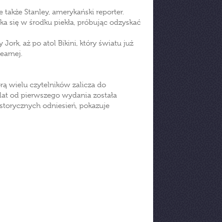
także Stanley, amerykański reporter.
yka się w środku piekła, próbując odzyskać
ork, aż po atol Bikini, który światu już
earnej.
rą wielu czytelników zalicza do
lat od pierwszego wydania została
storycznych odniesień, pokazuje