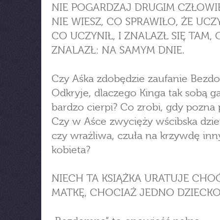
NIE POGARDZAJ DRUGIM CZŁOWIE
NIE WIESZ, CO SPRAWIŁO, ŻE UCZ
CO UCZYNIŁ, I ZNALAZŁ SIĘ TAM, G
ZNALAZŁ: NA SAMYM DNIE.
Czy Aśka zdobędzie zaufanie Bezd
Odkryje, dlaczego Kinga tak sobą ga
bardzo cierpi? Co zrobi, gdy pozna
Czy w Aśce zwycięży wścibska dzie
czy wrażliwa, czuła na krzywdę in
kobieta?
NIECH TA KSIĄŻKA URATUJE CHO
MATKĘ, CHOCIAŻ JEDNO DZIECK