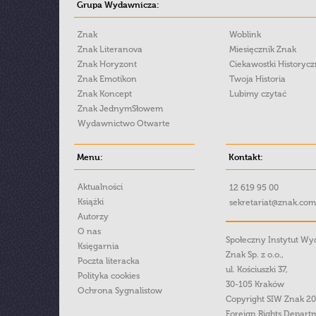
Grupa Wydawnicza:
Znak
Woblink
Znak Literanova
Miesięcznik Znak
Znak Horyzont
Ciekawostki Historyc
Znak Emotikon
Twoja Historia
Znak Koncept
Lubimy czytać
Znak JednymSłowem
Wydawnictwo Otwarte
Menu:
Kontakt:
Aktualności
12 619 95 00
Książki
sekretariat@znak.com
Autorzy
O nas
Społeczny Instytut W
Księgarnia
Znak Sp. z o.o.,
Poczta literacka
ul. Kościuszki 37,
Polityka cookies
30-105 Kraków
Ochrona Sygnalistow
Copyright SIW Znak 2
Foreign Rights Depart