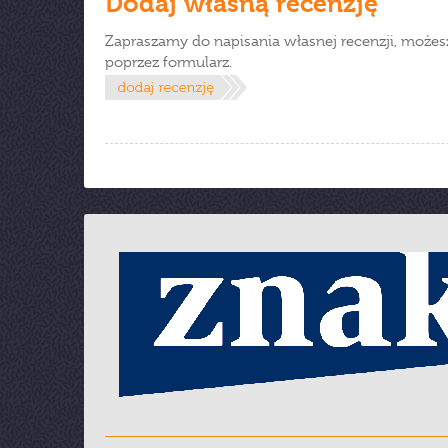
Dodaj własną recenzję
Zapraszamy do napisania własnej recenzji, możes
poprzez formularz.