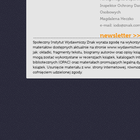
Inspektor Ochrony Da
Osobowych
Magdalena Heczko
e-mail:
iodo@znak.com
newsletter >
Społeczny Instytut Wydawniczy Znak wyraża zgodę na wykorzy
materiałów dostępnych aktualnie na stronie www.wydawnictwoz
jak: okładki, fragmenty tekstu, biogramy autorów oraz opisy ksią
mogą zostać wykorzystane w recenzjach książek, katalogach i
bibliotecznych (OPAC) oraz materiałach promujących legalną dy
książek. Usunięcie materiału z ww. strony internetowej, równoz
cofnięciem udzielonej zgody.