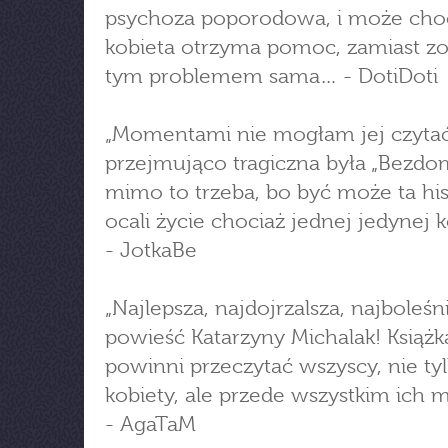
psychoza poporodowa, i może cho
kobieta otrzyma pomoc, zamiast zo
tym problemem sama… - DotiDoti
„Momentami nie mogłam jej czytać
przejmująco tragiczna była „Bezdom
mimo to trzeba, bo być może ta his
ocali życie chociaż jednej jedynej k
- JotkaBe
„Najlepsza, najdojrzalsza, najboleśn
powieść Katarzyny Michalak! Książka
powinni przeczytać wszyscy, nie ty
kobiety, ale przede wszystkim ich 
- AgaTaM