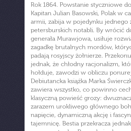
Rok 1864. Powstanie styczniowe d
Kapitan Julian Basowski, Polak w ca
armii, zabija w pojedynku jednego 
petersburskich notabli. By wrócić d
generała Murawjowa, usiłuje rozwi
zagadkę brutalnych mordów, któryc
padają rosyjscy żołnierze. Przekonu
jednak, że chłodny racjonalizm, k
hołduje, zawodzi w obliczu ponure
Debiutancka książka Marka Świercz
zawiera wszystko, co powinno ce
klasyczną powieść grozy: dwuznac
zarazem urokliwego głównego boh
napięcie, dynamiczną akcję i fascy
tajemnicę. Bestia przekracza jedna