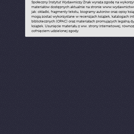
Społeczny Instytut Wydawniczy Znak wyraża zgodę na wykorzy
materiałów dostępnych aktualnie na stronie www.wydawnictwoz
jak: okładki, fragmenty tekstu, biogramy autorów oraz opisy ksią
mogą zostać wykorzystane w recenzjach książek, katalogach i
bibliotecznych (OPAC) oraz materiałach promujących legalną dy
książek. Usunięcie materiału z ww. strony internetowej, równoz
cofnięciem udzielonej zgody.