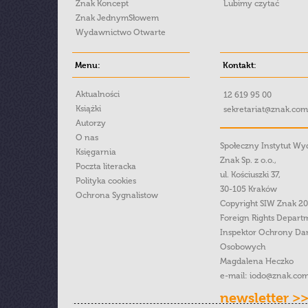
Znak Koncept
Lubimy czytać
Znak JednymSłowem
Wydawnictwo Otwarte
Menu:
Kontakt:
Aktualności
12 619 95 00
Książki
sekretariat@znak.com
Autorzy
O nas
Społeczny Instytut W
Księgarnia
Znak Sp. z o.o.,
Poczta literacka
ul. Kościuszki 37,
Polityka cookies
30-105 Kraków
Ochrona Sygnalistow
Copyright SIW Znak 2
Foreign Rights Depart
Inspektor Ochrony Da
Osobowych
Magdalena Heczko
e-mail:
iodo@znak.com
newsletter >