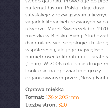
swego gatunku. Prowokuje do prz
na temat historii Polski i daje dużą
satysfakcję z rozwiązywania liczny
zagadek literackich rozsianych w c
utworze. Marek Świerczek (ur. 1970
mieszka w Bielsku-Białej. Studiował
dziennikarstwo, socjologię i histori
współczesną, ale jego największe
namiętności to literatura i… karate
(1 dan). W 2006 roku zajął drugie 
konkursie na opowiadanie grozy
organizowanym przez „Nową Fantas
Oprawa miękka
Format:
136 x 205 mm
Liczba stron:
320