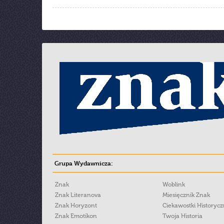
Grupa Wydawnicza:
Znak
Woblink
Znak Literanova
Miesięcznik Znak
Znak Horyzont
Ciekawostki Historyc
Znak Emotikon
Twoja Historia