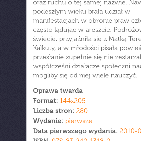
oraz ruchu o tej samej nazwie. Na
podeszłym wieku brała udział w
manifestacjach w obronie praw czł
często lądując w areszcie. Podróż
świecie, przyjaźniła się z Matką Ter
Kalkuty, a w młodości pisała powieśc
przesłanie zupełnie się nie zestarzał
współcześni działacze społeczni na
mogliby się od niej wiele nauczyć.
Oprawa twarda
Format:
144x205
Liczba stron:
280
Wydanie:
pierwsze
Data pierwszego wydania:
2010-0