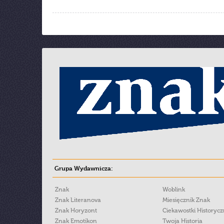
Grupa Wydawnicza:
Znak
Woblink
Znak Literanova
Miesięcznik Znak
Znak Horyzont
Ciekawostki Historyc
Znak Emotikon
Twoja Historia