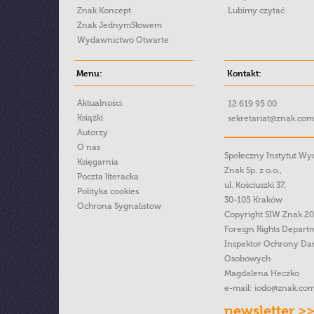
Znak Koncept
Lubimy czytać
Znak JednymSłowem
Wydawnictwo Otwarte
Menu:
Kontakt:
Aktualności
12 619 95 00
Książki
sekretariat@znak.com
Autorzy
O nas
Społeczny Instytut W
Księgarnia
Znak Sp. z o.o.,
Poczta literacka
ul. Kościuszki 37,
Polityka cookies
30-105 Kraków
Ochrona Sygnalistow
Copyright SIW Znak 2
Foreign Rights Depart
Inspektor Ochrony Da
Osobowych
Magdalena Heczko
e-mail:
iodo@znak.com
newsletter >