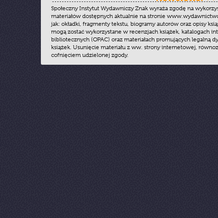
Społeczny Instytut Wydawniczy Znak wyraża zgodę na wykorzy
materiałów dostępnych aktualnie na stronie www.wydawnictwoz
jak: okładki, fragmenty tekstu, biogramy autorów oraz opisy ksią
mogą zostać wykorzystane w recenzjach książek, katalogach i
bibliotecznych (OPAC) oraz materiałach promujących legalną dy
książek. Usunięcie materiału z ww. strony internetowej, równoz
cofnięciem udzielonej zgody.