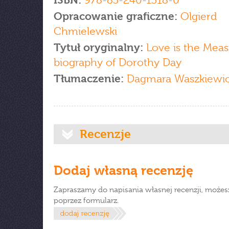
ISBN:
978-83-240-1318-0
Opracowanie graficzne:
Olgierd
Chmielewski
Tytuł oryginalny:
Love is the Meas
biography of Dorothy Day
Tłumaczenie:
Dagmara Waszkiewi
Recenzje
Dodaj własną recenzję
Zapraszamy do napisania własnej recenzji, możes
poprzez formularz.