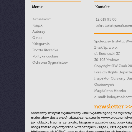
Menu:
Kontakt:
Aktualności
12 619 95 00
Książki
sekretariat@znak.com
Autorzy
O nas
Społeczny Instytut W
Księgarnia
Znak Sp. z o.o.,
Poczta literacka
ul. Kościuszki 37,
Polityka cookies
30-105 Kraków
Ochrona Sygnalistow
Copyright SIW Znak 2
Foreign Rights Depart
Inspektor Ochrony Da
Osobowych
Magdalena Heczko
e-mail:
iodo@znak.com
newsletter >
Społeczny Instytut Wydawniczy Znak wyraża zgodę na wykorzy
materiałów dostępnych aktualnie na stronie www.wydawnictwoz
jak: okładki, fragmenty tekstu, biogramy autorów oraz opisy ksią
mogą zostać wykorzystane w recenzjach książek, katalogach i
bibliotecznych (OPAC) oraz materiałach promujących legalną dy