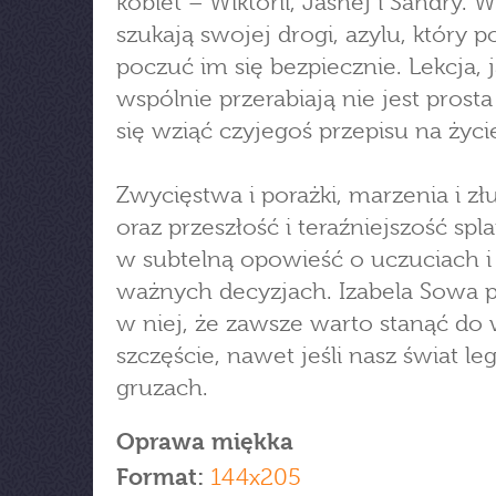
kobiet – Wiktorii, Jasnej i Sandry. W
szukają swojej drogi, azylu, który p
poczuć im się bezpiecznie. Lekcja, 
wspólnie przerabiają nie jest prosta
się wziąć czyjegoś przepisu na życi
Zwycięstwa i porażki, marzenia i zł
oraz przeszłość i teraźniejszość spla
w subtelną opowieść o uczuciach i
ważnych decyzjach. Izabela Sowa 
w niej, że zawsze warto stanąć do 
szczęście, nawet jeśli nasz świat le
gruzach.
Oprawa miękka
Format:
144x205