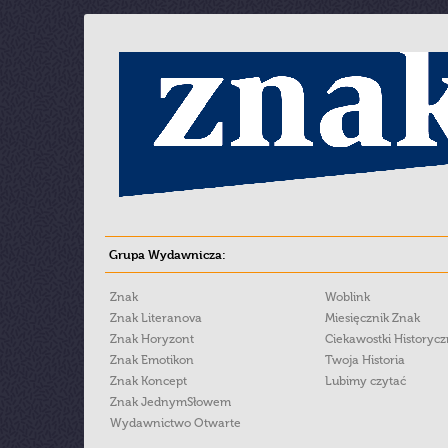
Grupa Wydawnicza:
Znak
Woblink
Znak Literanova
Miesięcznik Znak
Znak Horyzont
Ciekawostki Historyc
Znak Emotikon
Twoja Historia
Znak Koncept
Lubimy czytać
Znak JednymSłowem
Wydawnictwo Otwarte