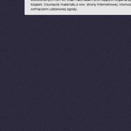
książek. Usunięcie materiału z ww. strony internetowej, równoz
cofnięciem udzielonej zgody.