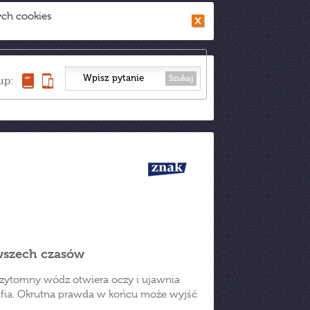
ych cookies
Szukaj
up:
 wszech czasów
przytomny wódz otwiera oczy i ujawnia
grafia. Okrutna prawda w końcu może wyjść