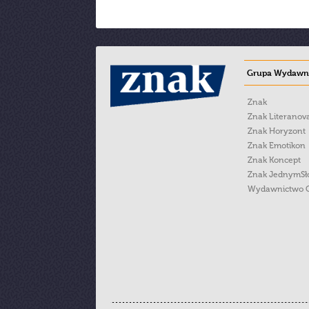
Grupa Wydawni
Znak
Znak Literanov
Znak Horyzont
Znak Emotikon
Znak Koncept
Znak JednymS
Wydawnictwo 