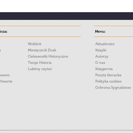
cza:
Menu:
Woblink
Aktualności
a
Miesięcznik Znak
Książki
Ciekawostki Historyczne
Autorzy
Twoja Historia
O nas
Lubimy czytać
Księgarnia
łowem
Poczta literacka
Otwarte
Polityka cookies
Ochrona Sygnalistow