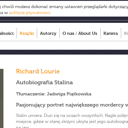
ej chwili możesz dokonać zmiany ustawień przeglądarki dotycząc
esz w
polityce prywatności
.
alności
Książki
Autorzy
O nas
/
About Us
Kariera
K
Richard Lourie
Autobiografia Stalina
Tłumaczenie: Jadwiga Piątkowska
Pasjonujący portret największego mordercy
Stalin umiera. Dusi się na oczach wszystkich. Nagle pół
miejsce, gdzie w starej skrzyni ukryta jest jego autobio
na jaw.