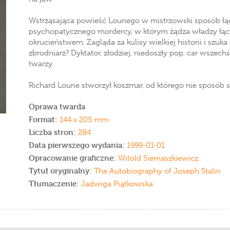
Wstrząsająca powieść Louriego w mistrzowski sposób łąc
psychopatycznego mordercy, w którym żądza władzy łącz
okrucieństwem. Zagląda za kulisy wielkiej historii i szuka
zbrodniarz? Dyktator, złodziej, niedoszły pop, car wszechś
twarzy.
Richard Lourie stworzył koszmar, od którego nie sposób 
Oprawa twarda
Format:
144 x 205 mm
Liczba stron:
284
Data pierwszego wydania:
1999-01-01
Opracowanie graficzne:
Witold Siemaszkiewicz
Tytuł oryginalny:
The Autobiography of Joseph Stalin
Tłumaczenie:
Jadwiga Piątkowska