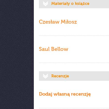
Materiały o książce
Czesław Miłosz
Saul Bellow
Recenzje
Dodaj własną recenzję