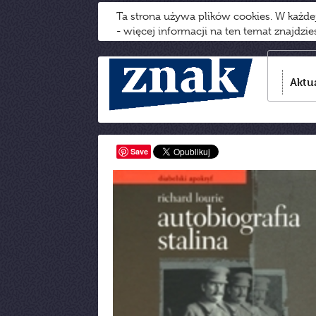
Ta strona używa plików cookies. W każd
- więcej informacji na ten temat znajdzi
Aktu
Save