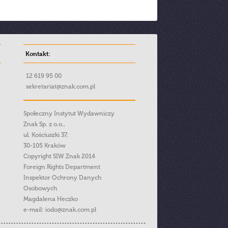
Kontakt:
12 619 95 00
sekretariat@znak.com.pl
Społeczny Instytut Wydawniczy
Znak Sp. z o.o.,
ul. Kościuszki 37,
30-105 Kraków
Copyright SIW Znak 2014
Foreign Rights Department
Inspektor Ochrony Danych
Osobowych
Magdalena Heczko
e-mail:
iodo@znak.com.pl