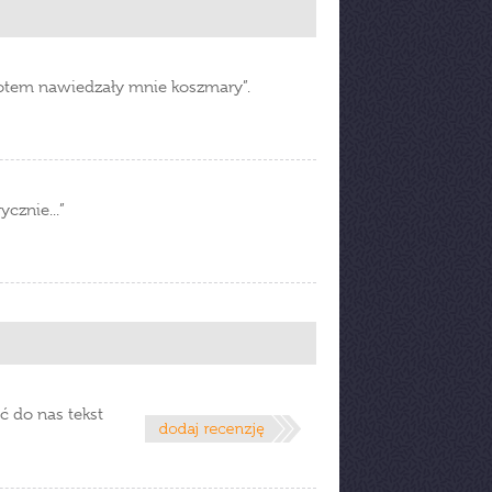
otem nawiedzały mnie koszmary”.
cznie...”
ć do nas tekst