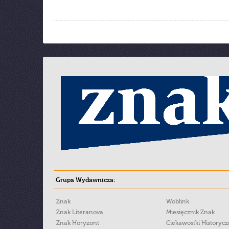
Grupa Wydawnicza:
Znak
Woblink
Znak Literanova
Miesięcznik Znak
Znak Horyzont
Ciekawostki Historyc