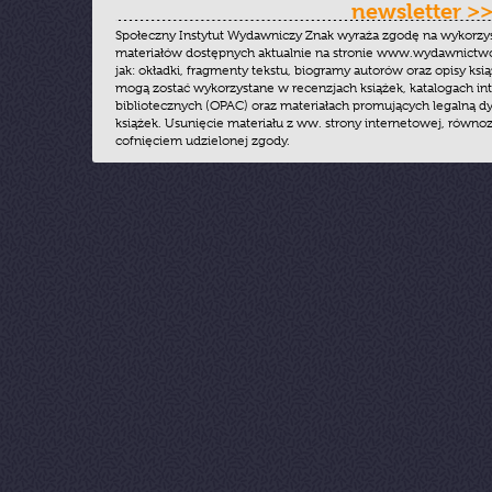
newsletter >
Społeczny Instytut Wydawniczy Znak wyraża zgodę na wykorzy
materiałów dostępnych aktualnie na stronie www.wydawnictwoz
jak: okładki, fragmenty tekstu, biogramy autorów oraz opisy ksią
mogą zostać wykorzystane w recenzjach książek, katalogach i
bibliotecznych (OPAC) oraz materiałach promujących legalną dy
książek. Usunięcie materiału z ww. strony internetowej, równoz
cofnięciem udzielonej zgody.