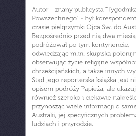
Autor - znany publicysta ”Tygodnik
Powszechnego” - był koresponde
czasie pielgrzymki Ojca Św. do Austr
Bezpośrednio przed nią dwa miesi
podróżował po tym kontynencie,
odwiedzając m.in. skupiska polonij
obserwując życie religijne wspólno
chrześcijańskich, a także innych w
Stąd jego reporterska książka jest ni
opisem podróży Papieża, ale ukazu
również szeroko i ciekawie nakreślo
przynosząc wiele informacji o same
Australii, jej specyficznych problem
ludziach i przyrodzie.