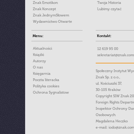
Znak Emotikon
Twoja Historia
Znak Koncept
Lubimy czytać
Znak JednymSłowem
Wydawnictwo Otwarte
Menu:
Kontakt:
Aktualności
12 619 95 00
Książki
sekretariat@znak.com
Autorzy
O nas
Społeczny Instytut W
Księgarnia
Znak Sp. z o.o.,
Poczta literacka
ul. Kościuszki 37,
Polityka cookies
30-105 Kraków
Ochrona Sygnalistow
Copyright SIW Znak 2
Foreign Rights Depart
Inspektor Ochrony Da
Osobowych
Magdalena Heczko
e-mail:
iodo@znak.com