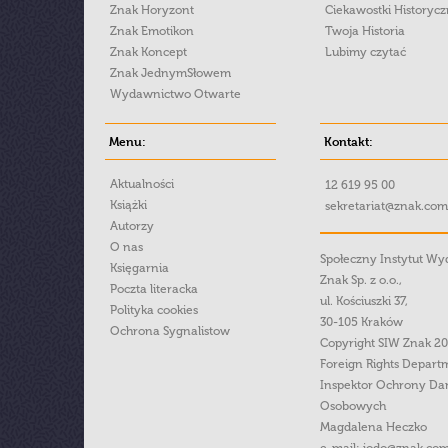
Znak Horyzont
Ciekawostki Historyc
Znak Emotikon
Twoja Historia
Znak Koncept
Lubimy czytać
Znak JednymSłowem
Wydawnictwo Otwarte
Menu:
Kontakt:
Aktualności
12 619 95 00
Książki
sekretariat@znak.com
Autorzy
O nas
Społeczny Instytut W
Księgarnia
Znak Sp. z o.o.,
Poczta literacka
ul. Kościuszki 37,
Polityka cookies
30-105 Kraków
Ochrona Sygnalistow
Copyright SIW Znak 2
Foreign Rights Depart
Inspektor Ochrony Da
Osobowych
Magdalena Heczko