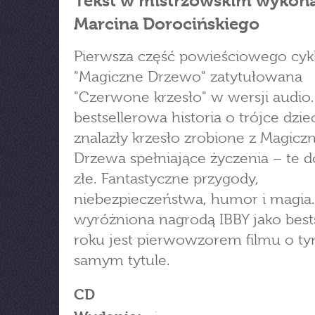
Tekst w mistrzowskim wykon
Marcina Dorocińskiego
Pierwsza część powieściowego cyk
"Magiczne Drzewo" zatytułowana
"Czerwone krzesło" w wersji audio.
bestsellerowa historia o trójce dziec
znalazły krzesło zrobione z Magicz
Drzewa spełniające życzenia – te do
złe. Fantastyczne przygody,
niebezpieczeństwa, humor i magia.
wyróżniona nagrodą IBBY jako bests
roku jest pierwowzorem filmu o t
samym tytule.
CD