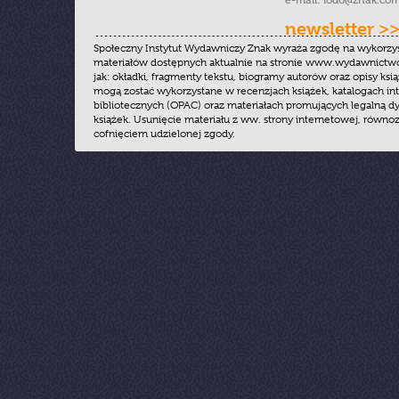
e-mail:
iodo@znak.com
newsletter >
Społeczny Instytut Wydawniczy Znak wyraża zgodę na wykorzy
materiałów dostępnych aktualnie na stronie www.wydawnictwoz
jak: okładki, fragmenty tekstu, biogramy autorów oraz opisy ksią
mogą zostać wykorzystane w recenzjach książek, katalogach i
bibliotecznych (OPAC) oraz materiałach promujących legalną dy
książek. Usunięcie materiału z ww. strony internetowej, równoz
cofnięciem udzielonej zgody.