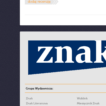
Grupa Wydawnicza:
Znak
Woblink
Znak Literanova
Miesięcznik Znak