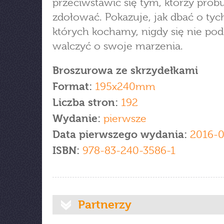
przeciwstawić się tym, którzy prób
zdołować. Pokazuje, jak dbać o tyc
których kochamy, nigdy się nie po
walczyć o swoje marzenia.
Broszurowa ze skrzydełkami
Format:
195x240mm
Liczba stron:
192
Wydanie:
pierwsze
Data pierwszego wydania:
2016-0
ISBN:
978-83-240-3586-1
Partnerzy