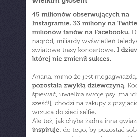
wielkim głosem
45 milionów obserwujących na
Instagramie, 33 miliony na Twitte
milionów fanów na Facebooku.
Dz
nagród, miliardy wyświetleń teledy
światowe trasy koncertowe.
I dzie
której nie zmienił sukces.
Ariana, mimo że jest megagwiazdą
pozostała zwykłą dziewczyną
. Ko
śpiewać, uwielbia swoje psy [ma ic
sześć!], chodzi na zakupy z przyjaci
wrzuca do sieci selfie.
Ale też, jak chyba żadna inna gwiaz
inspiruje
: do tego, by pozostać sob