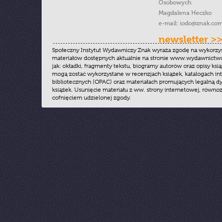
Osobowych
Magdalena Heczko
e-mail:
iodo@znak.com
newsletter >
Społeczny Instytut Wydawniczy Znak wyraża zgodę na wykorzy
materiałów dostępnych aktualnie na stronie www.wydawnictwoz
jak: okładki, fragmenty tekstu, biogramy autorów oraz opisy ksią
mogą zostać wykorzystane w recenzjach książek, katalogach i
bibliotecznych (OPAC) oraz materiałach promujących legalną dy
książek. Usunięcie materiału z ww. strony internetowej, równoz
cofnięciem udzielonej zgody.