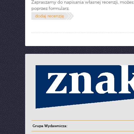
Zapraszamy do napisania własnej recenzji, możes
poprzez formularz.
Grupa Wydawnicza: