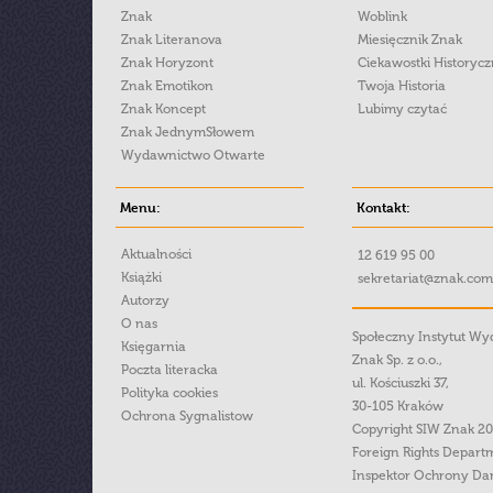
Znak
Woblink
Znak Literanova
Miesięcznik Znak
Znak Horyzont
Ciekawostki Historyc
Znak Emotikon
Twoja Historia
Znak Koncept
Lubimy czytać
Znak JednymSłowem
Wydawnictwo Otwarte
Menu:
Kontakt:
Aktualności
12 619 95 00
Książki
sekretariat@znak.com
Autorzy
O nas
Społeczny Instytut W
Księgarnia
Znak Sp. z o.o.,
Poczta literacka
ul. Kościuszki 37,
Polityka cookies
30-105 Kraków
Ochrona Sygnalistow
Copyright SIW Znak 2
Foreign Rights Depart
Inspektor Ochrony Da