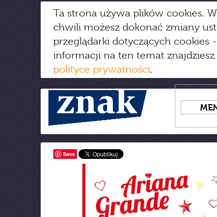
Ta strona używa plików cookies. W
chwili możesz dokonać zmiany us
przeglądarki dotyczących cookies
-
informacji na ten temat znajdziesz
polityce prywatności
.
ME
Save